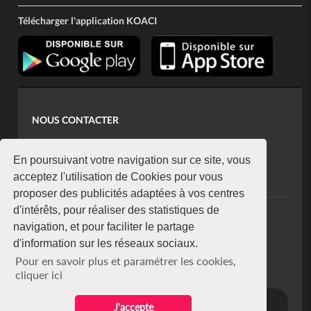
Télécharger l'application KOACI
NOUS CONTACTER
contact@koaci.com
koaci@yahoo.fr
En poursuivant votre navigation sur ce site, vous
+225 07 08 85 52 93
acceptez l'utilisation de Cookies pour vous
proposer des publicités adaptées à vos centres
d'intérêts, pour réaliser des statistiques de
NEWSLETTER
navigation, et pour faciliter le partage
Restez connecté via notre newsletter
d'information sur les réseaux sociaux.
S'abonner
Pour en savoir plus et paramétrer les cookies,
Se désabonner
cliquer ici
J'accepte