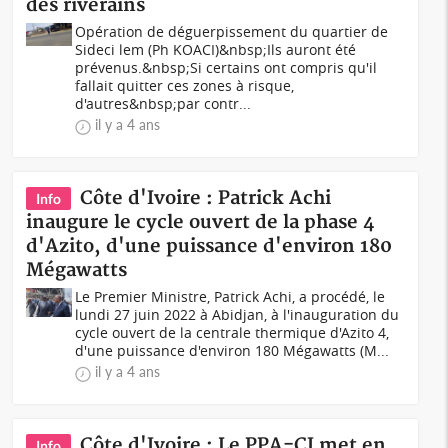
des riverains
Opération de déguerpissement du quartier de
Sideci lem (Ph KOACI)&nbsp;Ils auront été
prévenus.&nbsp;Si certains ont compris qu'il
fallait quitter ces zones à risque,
d'autres&nbsp;par contr...
il y a 4 ans
Côte d'Ivoire : Patrick Achi
Info
inaugure le cycle ouvert de la phase 4
d'Azito, d'une puissance d'environ 180
Mégawatts
Le Premier Ministre, Patrick Achi, a procédé, le
lundi 27 juin 2022 à Abidjan, à l'inauguration du
cycle ouvert de la centrale thermique d'Azito 4,
d'une puissance d'environ 180 Mégawatts (M...
il y a 4 ans
Côte d'Ivoire : Le PPA-CI met en
Info