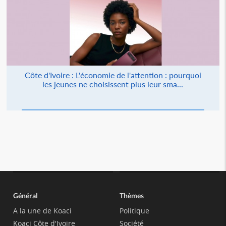
Côte d'Ivoire : L'économie de l'attention : pourquoi
les jeunes ne choisissent plus leur sma...
Général
Thèmes
A la une de Koaci
Politique
Koaci Côte d'Ivoire
Société