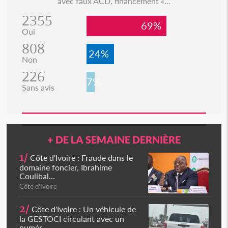
avec faux ACD, financement «...
2355
69%
Oui
808
24%
Non
226
7%
Sans avis
+ DE LA SEMAINE DERNIÈRE
1/
Côte d'Ivoire : Fraude dans le
domaine foncier, Ibrahime
Coulibal...
Côte d'Ivoire
2/
Côte d'Ivoire : Un véhicule de
la GESTOCI circulant avec un
numér...