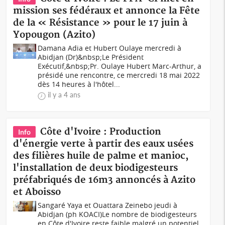
mission ses fédéraux et annonce la Fête
de la « Résistance » pour le 17 juin à
Yopougon (Azito)
Damana Adia et Hubert Oulaye mercredi à
Abidjan (Dr)&nbsp;Le Président
Exécutif,&nbsp;Pr. Oulaye Hubert Marc-Arthur, a
présidé une rencontre, ce mercredi 18 mai 2022
dès 14 heures à l'hôtel...
il y a 4 ans
Côte d'Ivoire : Production
Info
d'énergie verte à partir des eaux usées
des filières huile de palme et manioc,
l'installation de deux biodigesteurs
préfabriqués de 16m3 annoncés à Azito
et Aboisso
Sangaré Yaya et Ouattara Zeinebo jeudi à
Abidjan (ph KOACI)Le nombre de biodigesteurs
en Côte d'Ivoire reste faible malgré un potentiel