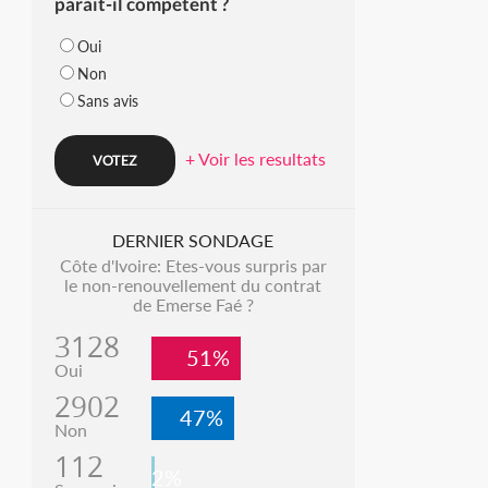
parait-il compétent ?
Oui
Non
Sans avis
+ Voir les resultats
DERNIER SONDAGE
Côte d'Ivoire: Etes-vous surpris par
le non-renouvellement du contrat
de Emerse Faé ?
3128
51%
Oui
2902
47%
Non
112
2%