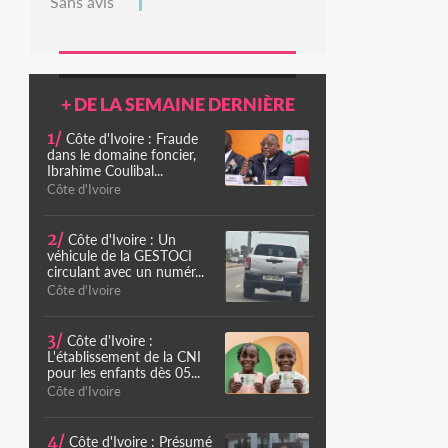
Sans avis
+ DE LA SEMAINE DERNIÈRE
1/
Côte d'Ivoire : Fraude
dans le domaine foncier,
Ibrahime Coulibal...
Côte d'Ivoire
2/
Côte d'Ivoire : Un
véhicule de la GESTOCI
circulant avec un numér...
Côte d'Ivoire
3/
Côte d'Ivoire :
L'établissement de la CNI
pour les enfants dès 05...
Côte d'Ivoire
4/
Côte d'Ivoire : Présumé