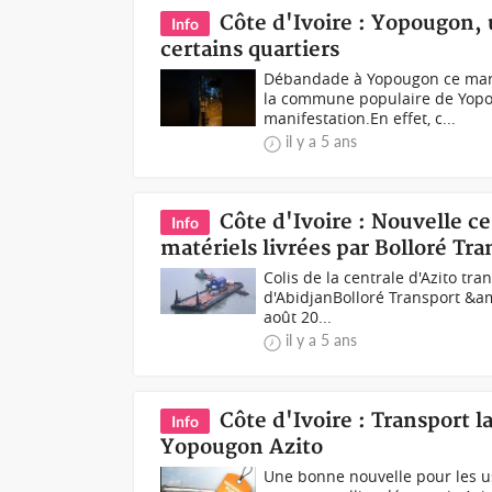
Côte d'Ivoire : Yopougon,
Info
certains quartiers
Débandade à Yopougon ce mardi
la commune populaire de Yopou
manifestation.En effet, c...
il y a 5 ans
Côte d'Ivoire : Nouvelle c
Info
matériels livrées par Bolloré Tra
Colis de la centrale d'Azito tr
d'AbidjanBolloré Transport &amp
août 20...
il y a 5 ans
Côte d'Ivoire : Transport 
Info
Yopougon Azito
Une bonne nouvelle pour les us