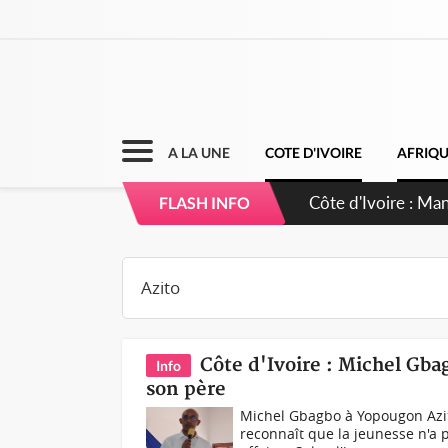
A LA UNE
COTE D'IVOIRE
AFRIQ
Côte d'Ivoire : Sé
FLASH INFO
dépigmentants d
Côte d'Ivoire : Michel Gba
Info
son père
Michel Gbagbo à Yopougon Azi
reconnaît que la jeunesse n'a p