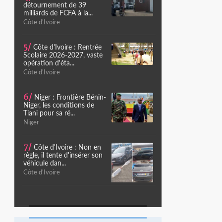
détournement de 39
milliards de FCFA à la...
Côte d'Ivoire
5/
Côte d'Ivoire : Rentrée
Scolaire 2026-2027, vaste
opération d'éta...
Côte d'Ivoire
6/
Niger : Frontière Bénin-
Niger, les conditions de
Tiani pour sa ré...
Niger
7/
Côte d'Ivoire : Non en
règle, il tente d'insérer son
véhicule dan...
Côte d'Ivoire