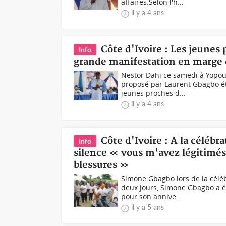
affaires.Selon l'h...
il y a 4 ans
Côte d'Ivoire : Les jeunes
Info
grande manifestation en marge d
Nestor Dahi ce samedi à Yopoug
proposé par Laurent Gbagbo ét
jeunes proches d...
il y a 4 ans
Côte d'Ivoire : A la céléb
Info
silence « vous m'avez légitimés
blessures »
Simone Gbagbo lors de la célé
deux jours, Simone Gbagbo a ét
pour son annive...
il y a 5 ans