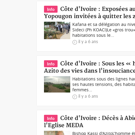
Côte d'Ivoire : Exposées 
Info
Yopougon invitées à quitter les 
Kafana et sa délégation au niv
Sideci (Ph KOACI)Le «gros trou
habitations sous le...
il y a 6 ans
Côte d'Ivoire : Sous les «
Info
Azito des vies dans l'insoucianc
Habitations sous des lignes ha
ses hautes tensions, des habit
femmes...
il y a 6 ans
Côte d'Ivoire : Décès à Ab
Info
l'Eglise MEDA
Bishop Kassi d'AzitoL'homme ét