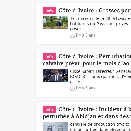
Côte d'Ivoire : Grosses per
Info
Techniciens de la CIE à l'œuvr
habitants du Pays sont privés d
obser...
il y a 5 ans
Côte d'Ivoire : Perturbation
Info
calvaire prévu pour le mois d'ao
Cissé Sabati, Directeur Général
KOACI)Certains quartiers d'Abi
ces de...
il y a 5 ans
Côte d'Ivoire : Incident à l
Info
perturbée à Abidjan et dans des v
centrale de production d'Azito D
été perturbée dans plusieurs c