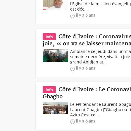
l'Eglise de la mission évangéli
est déc...
il y a 6 ans
Côte d'Ivoire : Coronaviru
Info
joie, « on va se laisser mainten
Ambiance ce jeudi dans un maqu
semaine dernière, vivait la joi
grand Abidjan at...
il y a 6 ans
Côte d'Ivoire : Le Coronavir
Info
Gbagbo
Le FPI tendance Laurent Gbagbo
Laurent Gbagbo ("Gbagbo ou ri
Azito.C'est ce...
il y a 6 ans