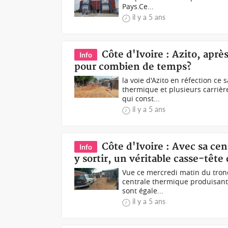
Pays.Ce...
il y a 5 ans
Côte d'Ivoire : Azito, après
Info
pour combien de temps?
la voie d'Azito en réfection ce
thermique et plusieurs carrièr
qui const...
il y a 5 ans
Côte d'Ivoire : Avec sa cen
Info
y sortir, un véritable casse-tête
Vue ce mercredi matin du tronç
centrale thermique produisant
sont égale...
il y a 5 ans