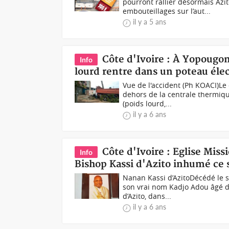
pourront rallier désormais Azito
embouteillages sur l’aut...
il y a 5 ans
Côte d'Ivoire : À Yopougon
Info
lourd rentre dans un poteau éle
Vue de l'accident (Ph KOACI)Le
dehors de la centrale thermiqu
(poids lourd,...
il y a 6 ans
Côte d'Ivoire : Eglise Mis
Info
Bishop Kassi d'Azito inhumé ce
Nanan Kassi d’Azito Décédé le 
son vrai nom Kadjo Adou âgé d
d’Azito, dans...
il y a 6 ans