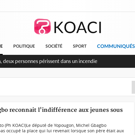
COMMUNIQUÉS
UE
POLITIQUE
SOCIÉTÉ
SPORT
ileu, la célébration de la fête nationale transformée en vaste
angereux
gbo reconnait l'indifférence aux jeunes sous
to (Ph KOACI)Le député de Yopougon, Michel Gbagbo
as occupé la place qui lui revenait lorsque son père était aux