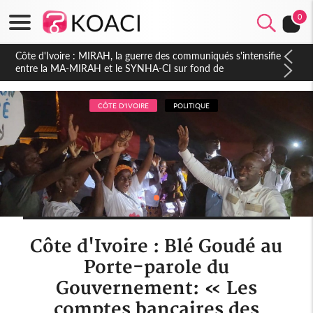
0
Côte d'Ivoire : Indépendance 2026, Thiam plaide pour un
environnement démocratique plus apaisé
CÔTE D'IVOIRE
POLITIQUE
Côte d'Ivoire : Blé Goudé au
Porte-parole du
Gouvernement: « Les
comptes bancaires des