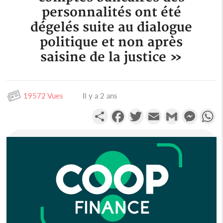
personnalités ont été
dégelés suite au dialogue
politique et non après
saisine de la justice »
19572 Vues
Il y a 2 ans
Partager
Facebook
Twitter
Email
Gmail
Messen
W