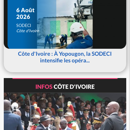
6 Août
2026
SODECI
Côte d'Ivoire
Côte d'Ivoire : À Yopougon, la SODECI
intensifie les opéra...
INFOS
CÔTE D'IVOIRE