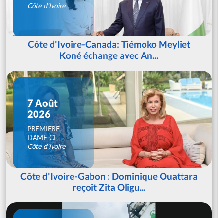
Côte d'Ivoire
Côte d'Ivoire-Canada: Tiémoko Meyliet
Koné échange avec An...
7 Août
2026
PREMIERE
DAME CI
Côte d'Ivoire
Côte d'Ivoire-Gabon : Dominique Ouattara
reçoit Zita Oligu...