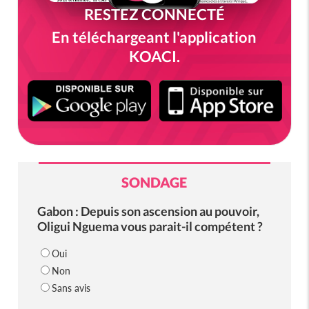
RESTEZ CONNECTÉ
En téléchargeant l'application
KOACI.
SONDAGE
Gabon : Depuis son ascension au pouvoir,
Oligui Nguema vous parait-il compétent ?
Oui
Non
Sans avis