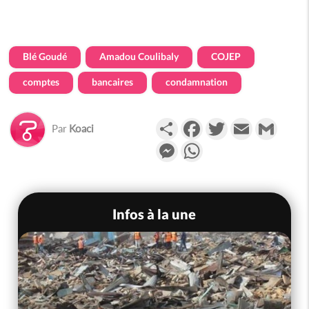
Blé Goudé
Amadou Coulibaly
COJEP
comptes
bancaires
condamnation
Partager
Facebook
Twitter
Email
Gmail
Par
Koaci
Messenger
WhatsApp
Infos à la une