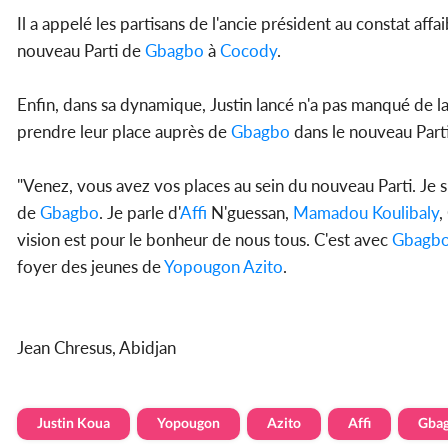
Il a appelé les partisans de l'ancie président au constat aff
nouveau Parti de
Gbagbo
à
Cocody
.
Enfin, dans sa dynamique, Justin lancé n'a pas manqué de l
prendre leur place auprès de
Gbagbo
dans le nouveau Parti
"Venez, vous avez vos places au sein du nouveau Parti. Je s
de
Gbagbo
. Je parle d'
Affi
N'guessan,
Mamadou Koulibaly
,
vision est pour le bonheur de nous tous. C'est avec
Gbagb
foyer des jeunes de
Yopougon
Azito
.
Jean Chresus, Abidjan
Justin Koua
Yopougon
Azito
Affi
Gba