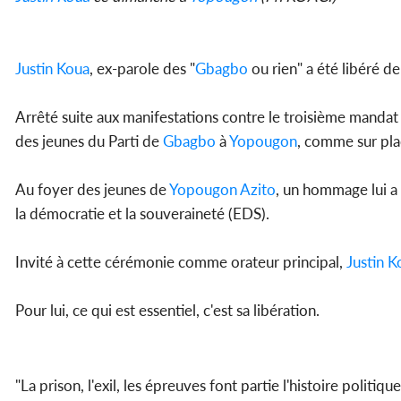
Justin Koua
, ex-parole des "
Gbagbo
ou rien" a été libéré d
Arrêté suite aux manifestations contre le troisième mandat 
des jeunes du Parti de
Gbagbo
à
Yopougon
, comme sur pl
Au foyer des jeunes de
Yopougon
Azito
, un hommage lui a
la démocratie et la souveraineté (EDS).
Invité à cette cérémonie comme orateur principal,
Justin K
Pour lui, ce qui est essentiel, c'est sa libération.
"La prison, l'exil, les épreuves font partie l'histoire politiq