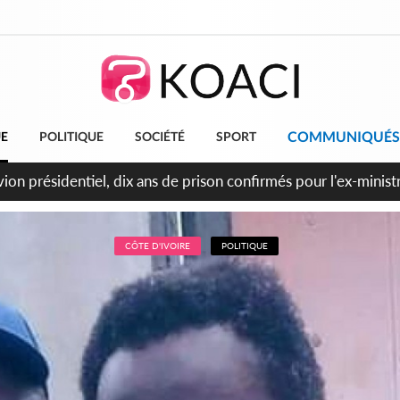
COMMUNIQUÉS
UE
POLITIQUE
SOCIÉTÉ
SPORT
t le Cameroun principaux acheteurs des produits de la raffiner
CÔTE D'IVOIRE
POLITIQUE