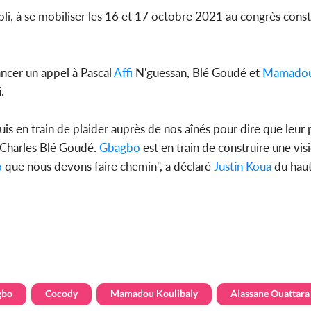
aibli, à se mobiliser les 16 et 17 octobre 2021 au congrès const
ancer un appel à Pascal
Affi
N'guessan, Blé Goudé et
Mamadou 
.
uis en train de plaider auprès de nos aînés pour dire que leur 
 Charles Blé Goudé.
Gbagbo
est en train de construire une vis
o
que nous devons faire chemin", a déclaré
Justin Koua
du haut
gbo
Cocody
Mamadou Koulibaly
Alassane Ouattara