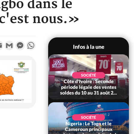
agbo dans le
 c'est nous.»
k
tter
Email
Gmail
Messenger
WhatsApp
Infos à la une
POLITIQUE
 Le ministre de la
SOCIÉTÉ
ce somme les
Côte d'Ivoire : Seconde
bles de déclarer
période légale des ventes
leur...
soldes du 10 au 31 août 2...
SOCIÉTÉ
Nigeria : Le Togo et le
SOCIÉTÉ
re : Kossandji sous
Cameroun principaux