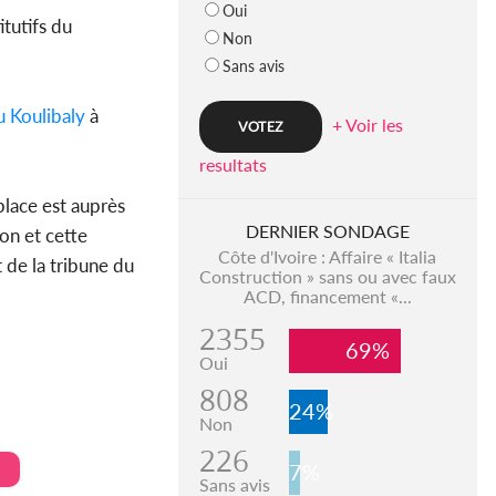
Oui
itutifs du
Non
Sans avis
Koulibaly
à
+ Voir les
resultats
place est auprès
DERNIER SONDAGE
ion et cette
Côte d'Ivoire : Affaire « Italia
 de la tribune du
Construction » sans ou avec faux
ACD, financement «...
2355
69%
Oui
808
24%
Non
226
7%
Sans avis