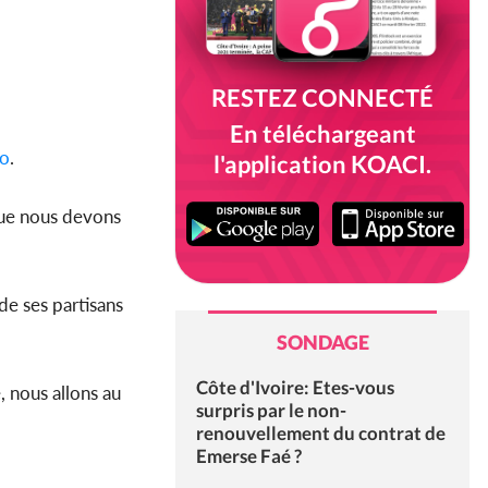
RESTEZ CONNECTÉ
En téléchargeant
o
.
l'application KOACI.
que nous devons
 de ses partisans
SONDAGE
Côte d'Ivoire: Etes-vous
, nous allons au
surpris par le non-
renouvellement du contrat de
Emerse Faé ?