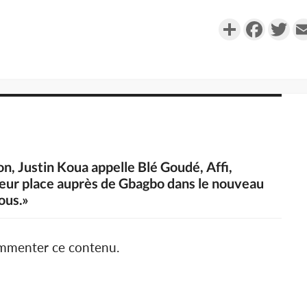
Partager
Faceboo
Twi
ion, Justin Koua appelle Blé Goudé, Affi,
eur place auprès de Gbagbo dans le nouveau
ous.»
ommenter ce contenu.