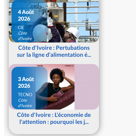
4 Août
2026
CIE
Côte
d'Ivoire
Côte d'Ivoire : Pertubations
sur la ligne d'alimentation é...
3 Août
2026
TECNO
Côte
d'Ivoire
Côte d'Ivoire : L'économie de
l'attention : pourquoi les j...