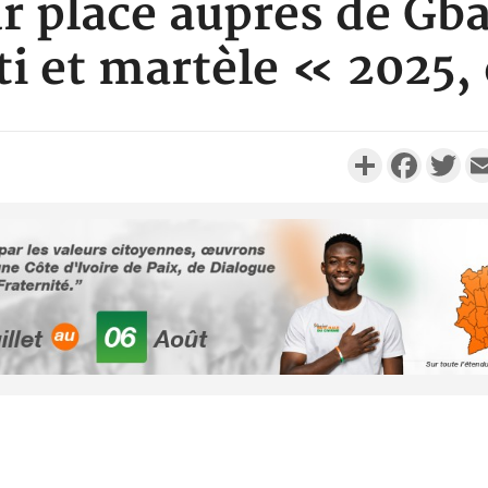
r place auprès de Gb
i et martèle « 2025,
Partager
Faceboo
Twi
Sénégal :
Justi
responsa
Côte d'Ivoi