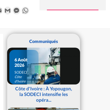
k
tter
Email
Gmail
Messenger
WhatsApp
Communiqués
6 Août
2026
SODECI
Côte
d'Ivoire
Côte d'Ivoire : À Yopougon,
la SODECI intensifie les
opéra...