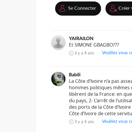
Se Connecter
Créer 
YAIRAILON
Et SIMONE GBAGBO???
Veuillez vous c
il y a 4 ans
Babili
La Côte d’Ivoire n’a pas asse
hommes politiques mêmes c
libèrent de la France: en que
du pays, 2- L’arrêt de l’utili
des ports de la Côte d’Ivoire
Côte d’Ivoire de cette servit
Veuillez vous c
il y a 4 ans