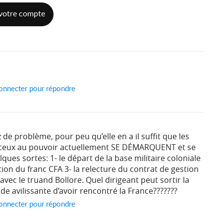
votre compte
onnecter pour répondre
z de problème, pour peu qu’elle en a il suffit que les
eux au pouvoir actuellement SE DÉMARQUENT et se
lques sortes: 1- le départ de la base militaire coloniale
sation du franc CFA 3- la relecture du contrat de gestion
 avec le truand Bollore. Quel dirigeant peut sortir la
ude avilissante d’avoir rencontré la France???????
onnecter pour répondre