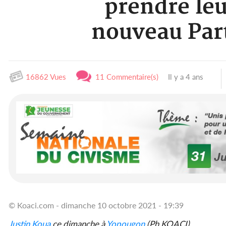
prendre leu
nouveau Part
16862 Vues
11 Commentaire(s)
Il y a 4 ans
© Koaci.com - dimanche 10 octobre 2021 - 19:39
Justin Koua
ce dimanche à
Yopougon
(Ph KOACI)