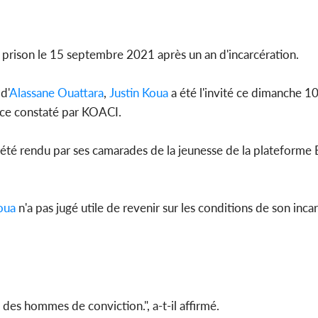
le choc, tr
nui
e prison le 15 septembre 2021 après un an d'incarcération.
d'
Alassane Ouattara
,
Justin Koua
a été l'invité ce dimanche 
Côte d'Ivo
ace constaté par KOACI.
2026, le di
du P
 été rendu par ses camarades de la jeunesse de la plateform
oua
n'a pas jugé utile de revenir sur les conditions de son inca
ue des hommes de conviction.", a-t-il affirmé.