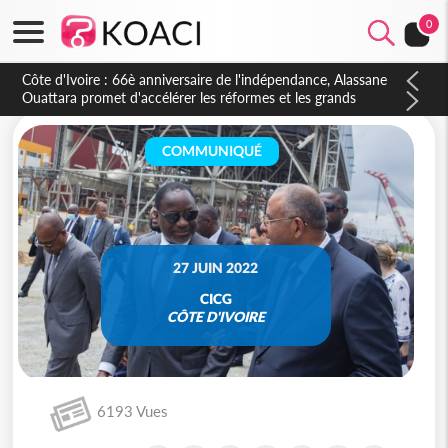
0
Côte d'Ivoire : À Abidjan, Amadou Oury Bah admire le modèle
ivoirien et veut s'en inspirer pour accélérer le développement
de la Guinée
COMMUNIQUÉ
27 JUIN 2022
CICG
CÔTE D'IVOIRE
6193 Vues