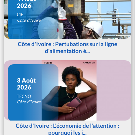
2026
CIE
Côte d'Ivoire
Côte d'Ivoire : Pertubations sur la ligne
d'alimentation é...
3 Août
2026
TECNO
Côte d'Ivoire
Côte d'Ivoire : L'économie de l'attention :
pourquoi les j...