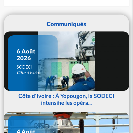
Communiqués
6 Août
2026
SODECI
Côte d'Ivoire
Côte d'Ivoire : À Yopougon, la SODECI
intensifie les opéra...
4 Août