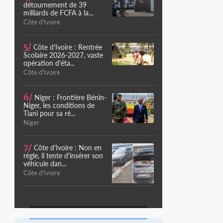
détournement de 39
milliards de FCFA à la...
Côte d'Ivoire
5/
Côte d'Ivoire : Rentrée
Scolaire 2026-2027, vaste
opération d'éta...
Côte d'Ivoire
6/
Niger : Frontière Bénin-
Niger, les conditions de
Tiani pour sa ré...
Niger
7/
Côte d'Ivoire : Non en
règle, il tente d'insérer son
véhicule dan...
Côte d'Ivoire