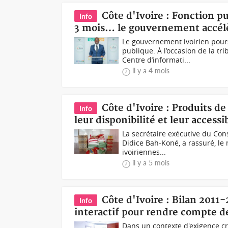
Côte d'Ivoire : Fonction pu
Info
3 mois… le gouvernement accélè
Le gouvernement ivoirien pour
publique. À l’occasion de la t
Centre d’informati...
il y a 4 mois
Côte d'Ivoire : Produits 
Info
leur disponibilité et leur acces
La secrétaire exécutive du Cons
Didice Bah-Koné, a rassuré, le 
ivoiriennes...
il y a 5 mois
Côte d'Ivoire : Bilan 2011
Info
interactif pour rendre compte d
Dans un contexte d'exigence c