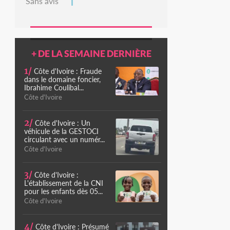
Sans avis
+ DE LA SEMAINE DERNIÈRE
1/
Côte d'Ivoire : Fraude
dans le domaine foncier,
Ibrahime Coulibal...
Côte d'Ivoire
2/
Côte d'Ivoire : Un
véhicule de la GESTOCI
circulant avec un numér...
Côte d'Ivoire
3/
Côte d'Ivoire :
L'établissement de la CNI
pour les enfants dès 05...
Côte d'Ivoire
4/
Côte d'Ivoire : Présumé