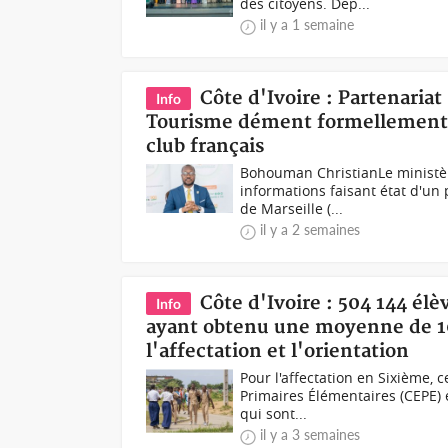
des citoyens. Dep...
il y a 1 semaine
Côte d'Ivoire : Partenaria
Info
Tourisme dément formellement l
club français
Bohouman ChristianLe ministèr
informations faisant état d'un
de Marseille (...
il y a 2 semaines
Côte d'Ivoire : 504 144 élè
Info
ayant obtenu une moyenne de 10
l'affectation et l'orientation
Pour l'affectation en Sixième, 
Primaires Élémentaires (CEPE) 
qui sont...
il y a 3 semaines