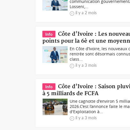
communication gouvernementale
Losseni,...
il y a 2 mois
Côte d'Ivoire : Les nouveau
Info
points pour la 6è et une moyenn
En Côte d’Ivoire, les nouveaux 
rentrée sont désormais connus.
class...
il y a 3 mois
Côte d'Ivoire : Saison plu
Info
à 5 milliards de FCFA
Une cagnotte d'environ 5 milli
2026.C’est l’annonce faite le 
d'Exploitation à...
il y a 3 mois