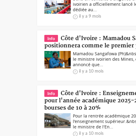
ivoirien a officiellement lancé
dédiée au...
il y a 9 mois
Côte d'Ivoire : Mamadou S
Info
positionnera comme le premier p
Mamadou Sangafowa (Ph)&nbsp;I
le ministre ivoirien des Mines
annoncé que...
il y a 10 mois
Côte d'Ivoire : Enseignem
Info
pour l'année académique 2025-2
bourses de 10 à 20%
Pour la rentrée académique 20
l'enseignement supérieur.&nb
le ministre de l'En...
il y a 10 mois