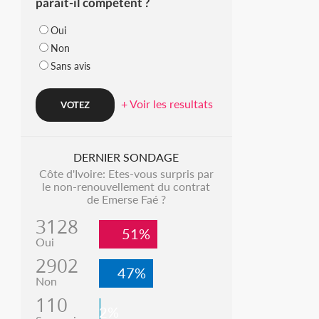
parait-il compétent ?
Oui
Non
Sans avis
+ Voir les resultats
DERNIER SONDAGE
Côte d'Ivoire: Etes-vous surpris par
le non-renouvellement du contrat
de Emerse Faé ?
3128
51%
Oui
2902
47%
Non
110
2%