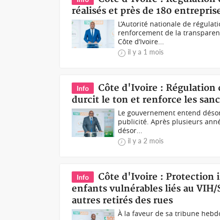
réalisés et près de 180 entrepri
L’Autorité nationale de régula
renforcement de la transparen
Côte d’Ivoire...
il y a 1 mois
Côte d'Ivoire : Régulation
Info
durcit le ton et renforce les sa
Le gouvernement entend désorm
publicité. Après plusieurs anné
désor...
il y a 2 mois
Côte d'Ivoire : Protection 
Info
enfants vulnérables liés au VIH/
autres retirés des rues
À la faveur de sa tribune hebd