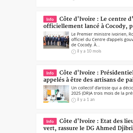
Côte d'Ivoire : Le centre
Info
officiellement lancé à Cocody,
Le Premier ministre ivoirien,
officiel du Centre d’appels g
de Cocody. À...
il y a 10 mois
Côte d'Ivoire : Présidentiel
Info
appelés à être des artisans de pa
Un collectif d’artiste qui a déc
2025 (DR)A trois mois de la prés
il y a 1 an
Côte d'Ivoire : Etat des li
Info
vert, rassure le DG Ahmed Djibri