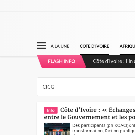
A LA UNE
COTE D'IVOIRE
AFRIQ
Côte d'Ivoire : O
FLASH INFO
Côte d'Ivoire : « Échanges
Info
entre le Gouvernement et les p
Des participants (ph KOACI)&nb
transformation, l’action publi