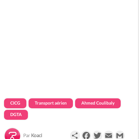
CICG
Transport aérien
Ahmed Coulibaly
DGTA
Partager
Facebook
Twitter
Email
Gmail
Par
Koaci