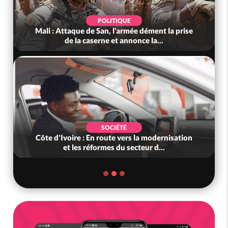
SOCIÉTÉ
rise
Côte d'Ivoire : Condoléances à la famille du
Gnl Dem Aly, Téné Birahima : «...
POLITIQUE
tion
Mali : Le JNIM revendique l'attaque d'une
caserne à San, au moins 10 milita...