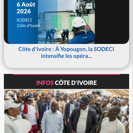
6 Août
2026
SODECI
Côte d'Ivoire
Côte d'Ivoire : À Yopougon, la SODECI
intensifie les opéra...
INFOS
CÔTE D'IVOIRE