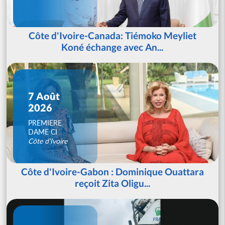
Côte d'Ivoire-Canada: Tiémoko Meyliet
Koné échange avec An...
7 Août
2026
PREMIERE
DAME CI
Côte d'Ivoire
Côte d'Ivoire-Gabon : Dominique Ouattara
reçoit Zita Oligu...