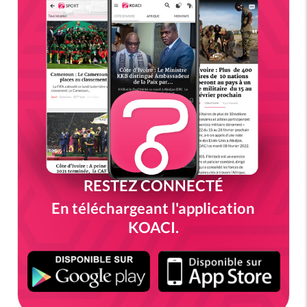
RESTEZ CONNECTÉ
En téléchargeant l'application
KOACI.