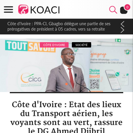
0
Côte d'Ivoire : PPA-CI, Gbagbo délègue une partie de ses
prérogatives de président à 05 cadres, vers sa retraite
politique ?
CÔTE D'IVOIRE
SOCIÉTÉ
Côte d'Ivoire : Etat des lieux
du Transport aérien, les
voyants sont au vert, rassure
le DG Ahmed Djibril