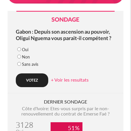
SONDAGE
Gabon : Depuis son ascension au pouvoir,
Oligui Nguema vous parait-il compétent ?
Oui
Non
Sans avis
+ Voir les resultats
DERNIER SONDAGE
Côte d'Ivoire: Etes-vous surpris par le non-
renouvellement du contrat de Emerse Faé ?
3128
51%