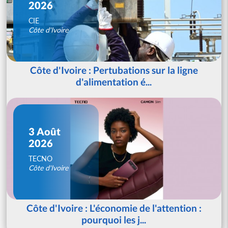
2026
CIE
Côte d'Ivoire
Côte d'Ivoire : Pertubations sur la ligne
d'alimentation é...
3 Août
2026
TECNO
Côte d'Ivoire
Côte d'Ivoire : L'économie de l'attention :
pourquoi les j...