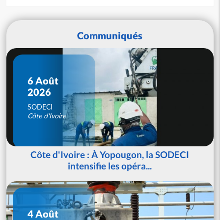
Communiqués
6 Août
2026
SODECI
Côte d'Ivoire
Côte d'Ivoire : À Yopougon, la SODECI
intensifie les opéra...
4 Août