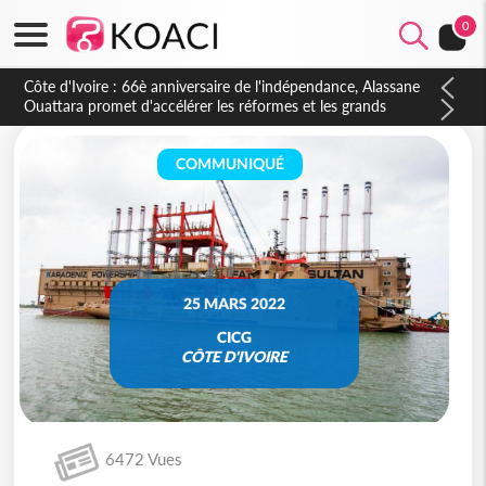
0
Côte d'Ivoire : À Abidjan, Amadou Oury Bah admire le modèle
ivoirien et veut s'en inspirer pour accélérer le développement
de la Guinée
COMMUNIQUÉ
25 MARS 2022
CICG
CÔTE D'IVOIRE
6472 Vues