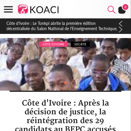
0
Côte d'Ivoire : PPA-CI, Gbagbo délègue une partie de ses
prérogatives de président à 05 cadres, vers sa retraite
politique ?
CÔTE D'IVOIRE
SOCIÉTÉ
Côte d'Ivoire : Après la
décision de justice, la
réintégration des 29
candidats au BEPC accusés