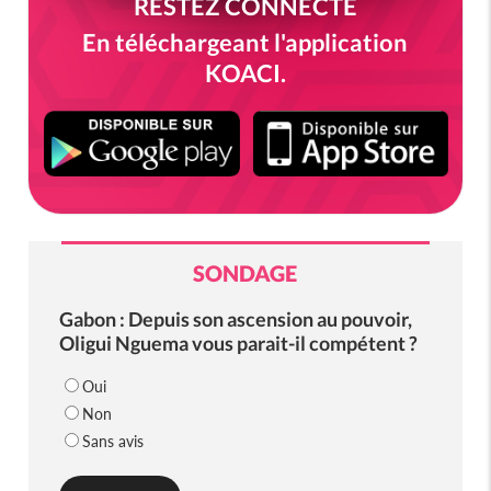
RESTEZ CONNECTÉ
En téléchargeant l'application
KOACI.
SONDAGE
Gabon : Depuis son ascension au pouvoir,
Oligui Nguema vous parait-il compétent ?
Oui
Non
Sans avis