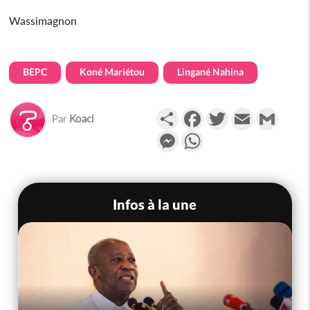
Wassimagnon
BEPC
Koné Mariétou
Lingané Nahina
Partager
Facebook
Twitter
Email
Gmail
Par
Koaci
Messenger
WhatsApp
Infos à la une