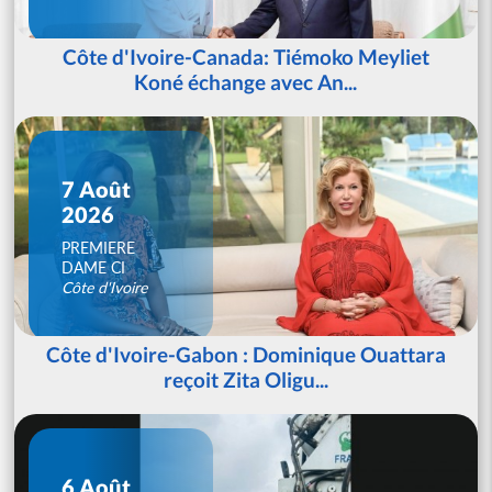
Côte d'Ivoire-Canada: Tiémoko Meyliet
Koné échange avec An...
7 Août
2026
PREMIERE
DAME CI
Côte d'Ivoire
Côte d'Ivoire-Gabon : Dominique Ouattara
reçoit Zita Oligu...
6 Août