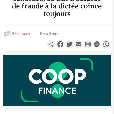
de fraude à la dictée coince
toujours
5641 Vues
Il y a 4 ans
Partager
Facebook
Twitter
Email
Gmail
Messen
W