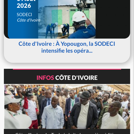
2026
SODECI
Côte d'Ivoire
Côte d'Ivoire : À Yopougon, la SODECI
intensifie les opéra...
INFOS
CÔTE D'IVOIRE