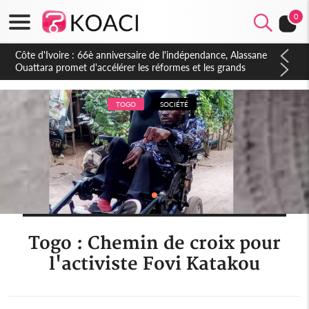
0
Côte d'Ivoire : À Abidjan, Amadou Oury Bah admire le modèle
ivoirien et veut s'en inspirer pour accélérer le développement
de la Guinée
TOGO
SOCIÉTÉ
Togo : Chemin de croix pour
l'activiste Fovi Katakou