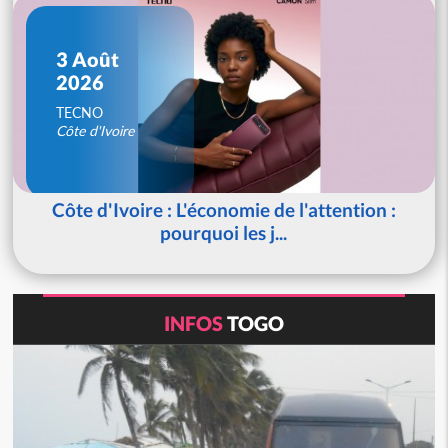
3 Août
2026
TECNO
Côte d'Ivoire
Côte d'Ivoire : L'économie de l'attention :
pourquoi les j...
INFOS
TOGO