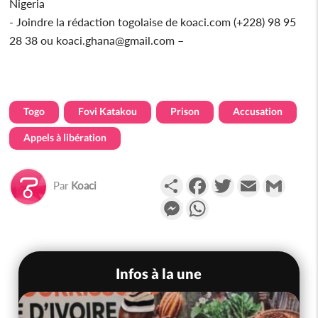
Nigeria
- Joindre la rédaction togolaise de koaci.com (+228) 98 95
28 38 ou koaci.ghana@gmail.com –
Togo
Fovi Katakou
Prison
Accusation
Appels à libération
Partager
Facebook
Twitter
Email
Gmail
Par
Koaci
Messenger
WhatsApp
Infos à la une