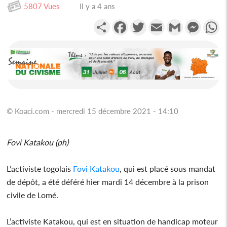
5807 Vues
Il y a 4 ans
Partager
Facebook
Twitter
Email
Gmail
Messen
W
© Koaci.com - mercredi 15 décembre 2021 - 14:10
Fovi Katakou (ph)
L’activiste togolais
Fovi Katakou
, qui est placé sous mandat
de dépôt, a été déféré hier mardi 14 décembre à la prison
civile de Lomé.
L’activiste Katakou, qui est en situation de handicap moteur