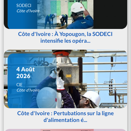
SODECI
Côte d'Ivoire
Côte d'Ivoire : À Yopougon, la SODECI
intensifie les opéra...
4 Août
2026
CIE
Côte d'Ivoire
Côte d'Ivoire : Pertubations sur la ligne
d'alimentation é...