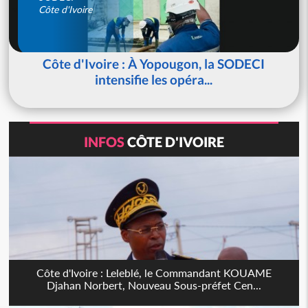
Côte d'Ivoire
Côte d'Ivoire : À Yopougon, la SODECI
intensifie les opéra...
INFOS
CÔTE D'IVOIRE
Côte d'Ivoire : Leleblé, le Commandant KOUAME
Djahan Norbert, Nouveau Sous-préfet Cen...