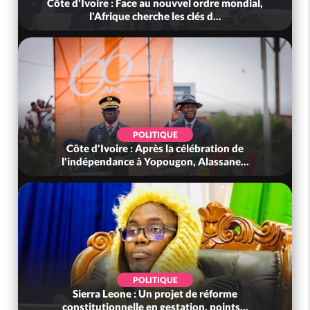
Côte d'Ivoire : Méagui célèbre les 66 ans de
l'indépendance dans l'unité, l...
SOCIÉTÉ
Côte d'Ivoire : Indépendance, le GNL Apalo
Touré aux Gendarmes : « Renouvel...
SOCIÉTÉ
Côte d'Ivoire : L'arnaque au Mobile Money par
liens frauduleux se répand ac...