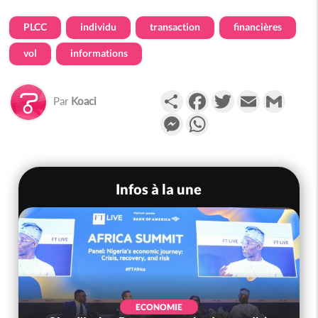
PLCC
individu
transaction
financières
vol
informations
Partager
Facebook
Twitter
Email
Gmail
Par
Koaci
Messenger
WhatsApp
Infos à la une
SOCIÉTÉ