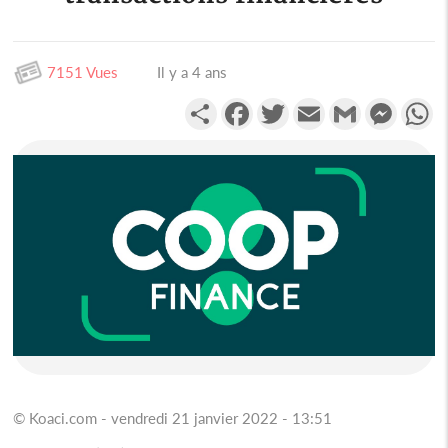
7151 Vues
Il y a 4 ans
Partager
Facebook
Twitter
Email
Gmail
Messen
W
© Koaci.com - vendredi 21 janvier 2022 - 13:51