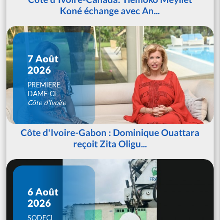
Koné échange avec An...
7 Août
2026
PREMIERE
DAME CI
Côte d'Ivoire
Côte d'Ivoire-Gabon : Dominique Ouattara
reçoit Zita Oligu...
6 Août
2026
SODECI