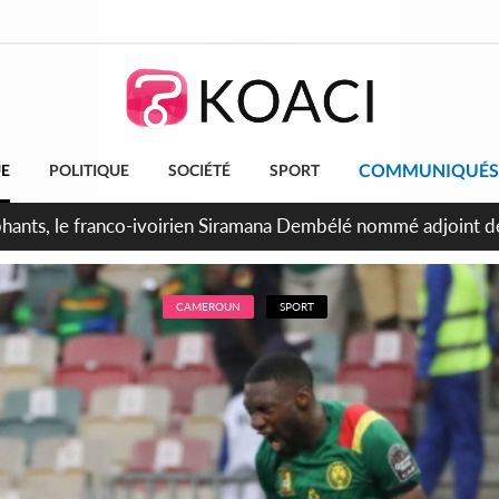
COMMUNIQUÉS
UE
POLITIQUE
SOCIÉTÉ
SPORT
ttants séparatistes neutralisés, le Mindef dément les rumeurs
CAMEROUN
SPORT