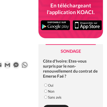
En téléchargeant
l'application KOACI.
SONDAGE
Côte d'Ivoire: Etes-vous
k
tter
Email
Gmail
Messenger
WhatsApp
surpris par le non-
renouvellement du contrat de
Emerse Faé ?
Oui
Non
Sans avis