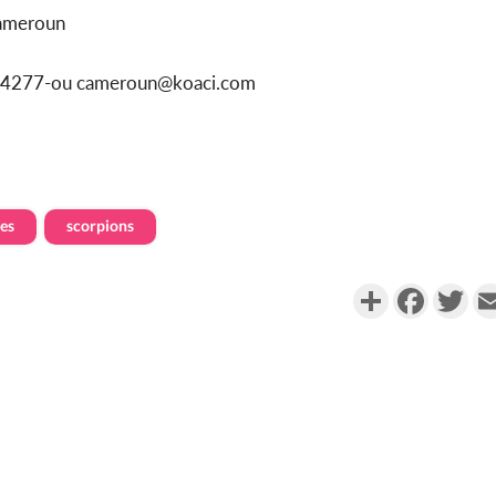
Cameroun
1154277-ou cameroun@koaci.com
es
scorpions
Partager
Faceboo
Twi