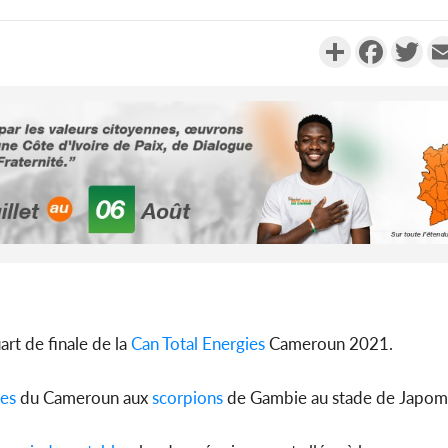
Partager
Faceboo
Twi
Côte d'I
tragiques
ayant fa
Cameroun
rt de finale de la
Can Total Energies
Cameroun 2021.
séparatist
Mindef d
les
du Cameroun aux
scorpions
de Gambie au stade de Japoma