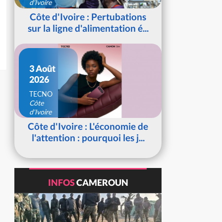
d'Ivoire
Côte d'Ivoire : Pertubations
sur la ligne d'alimentation é...
3 Août
2026
TECNO
Côte
d'Ivoire
Côte d'Ivoire : L'économie de
l'attention : pourquoi les j...
INFOS
CAMEROUN