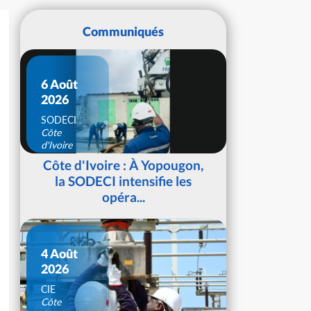
Communiqués
6 Août
2026
SODECI
Côte
d'Ivoire
Côte d'Ivoire : À Yopougon,
la SODECI intensifie les
opéra...
4 Août
2026
CIE
Côte