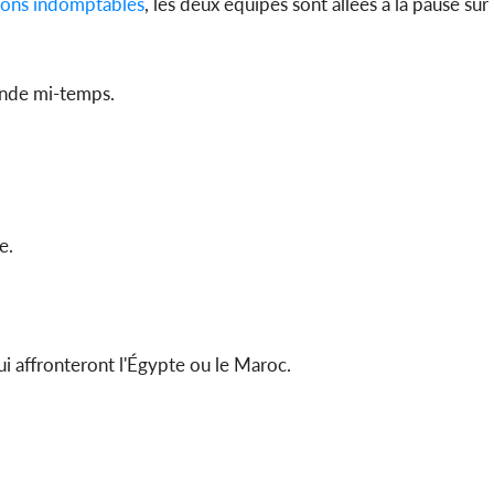
ions indomptables
, les deux équipes sont allées à la pause sur
Côte d'Ivo
2026, le di
du P
conde mi-temps.
e.
qui affronteront l'Égypte ou le Maroc.