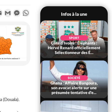
k
tter
Email
Gmail
Messenger
WhatsApp
Infos à la une
POLITIQUE
SPORT
voire : Violences
Côte d'Ivoire : Éléphants :
 à Kossandji (Mé)
Hervé Renard officiellement
it 03 morts, A...
Sélectionneur des É...
POLITIQUE
SOCIÉTÉ
 : 5 combattants
Ghana : Affaire Bangoura,
es neutralisés, le
son avocat alerte sur une
ément les rum...
présumée tentative d'e...
 (Douala).