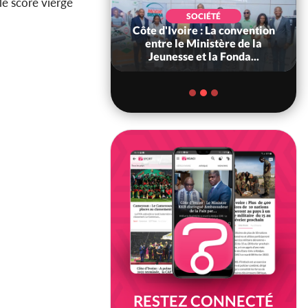
 le score vierge
POLITIQUE
SOCIÉTÉ
ire : Indépendance
Côte d'Ivoire : La convention
scours très attendu
entre le Ministère de la
R Alassane...
Jeunesse et la Fonda...
RESTEZ CONNECTÉ