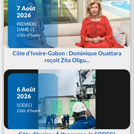
7 Août
2026
PREMIERE
DAME CI
Côte d'Ivoire
Côte d'Ivoire-Gabon : Dominique Ouattara
reçoit Zita Oligu...
6 Août
2026
SODECI
Côte d'Ivoire