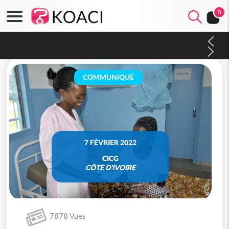
0
Burkina Faso : hausse de 75 FCFA du prix du litre du diesel à
la pompe
COMMUNIQUÉ
7 FÉVRIER 2022
CICG
CÔTE D'IVOIRE
7878 Vues