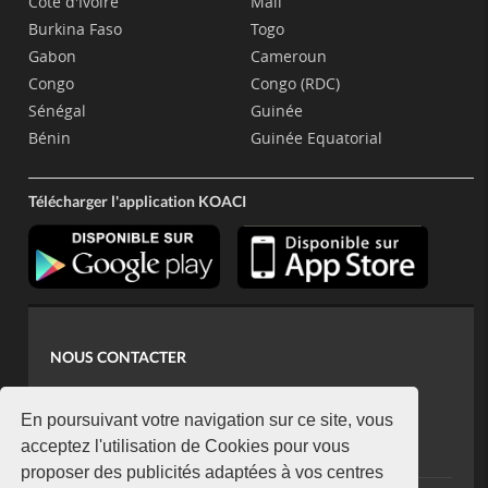
Côte d'Ivoire
Mali
Burkina Faso
Togo
Gabon
Cameroun
Congo
Congo (RDC)
Sénégal
Guinée
Bénin
Guinée Equatorial
Télécharger l'application KOACI
NOUS CONTACTER
contact@koaci.com
koaci@yahoo.fr
En poursuivant votre navigation sur ce site, vous
+225 07 08 85 52 93
acceptez l'utilisation de Cookies pour vous
proposer des publicités adaptées à vos centres