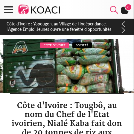
0
Côte d'Ivoire : CHU de Treichville, après la fronde, les agents
contractuels obtiennent un accord avec la direction sur les
arriérés du SMIG 2023
CÔTE D'IVOIRE
SOCIÉTÉ
Côte d'Ivoire : Tougbô, au
nom du Chef de l'Etat
ivoirien, Nialé Kaba fait don
de 20 tonnes de riz aux