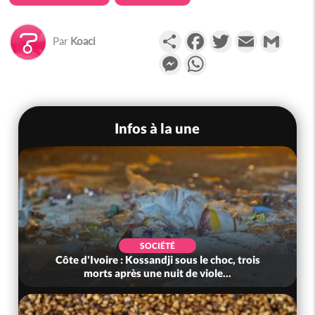
Partager
Facebook
Twitter
Email
Gmail
Par
Koaci
Messenger
WhatsApp
Infos à la une
SOCIÉTÉ
Côte d'Ivoire : Kossandji sous le choc, trois
morts après une nuit de viole...