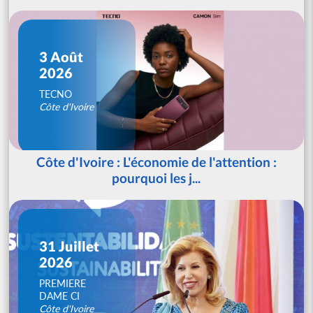
3 Août
2026
TECNO
Côte d'Ivoire
Côte d'Ivoire : L'économie de l'attention :
pourquoi les j...
31 Juillet
2026
PREMIERE
DAME CI
Côte d'Ivoire