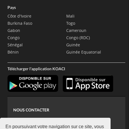
Pays
Côte d'Ivoire
Mali
Burkina Faso
Togo
Gabon
Cameroun
Congo
Congo (RDC)
Sénégal
Guinée
Bénin
Guinée Equatorial
Télécharger l'application KOACI
NOUS CONTACTER
contact@koaci.com
koaci@yahoo.fr
En poursuivant votre navigation sur ce site, vous