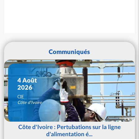
Communiqués
4 Août
2026
CIE
Côte d'Ivoire
Côte d'Ivoire : Pertubations sur la ligne
d'alimentation é...