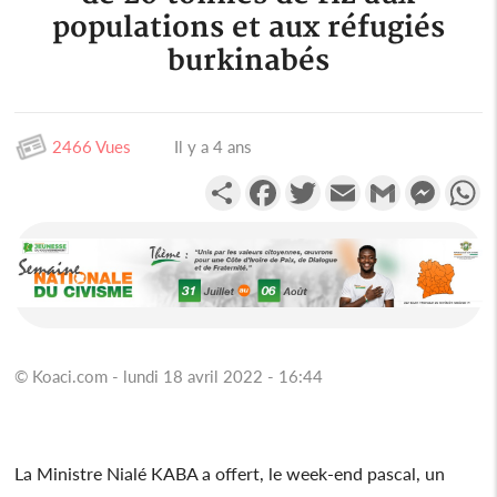
populations et aux réfugiés
burkinabés
2466 Vues
Il y a 4 ans
Partager
Facebook
Twitter
Email
Gmail
Messen
W
© Koaci.com - lundi 18 avril 2022 - 16:44
La Ministre Nialé KABA a offert, le week-end pascal, un