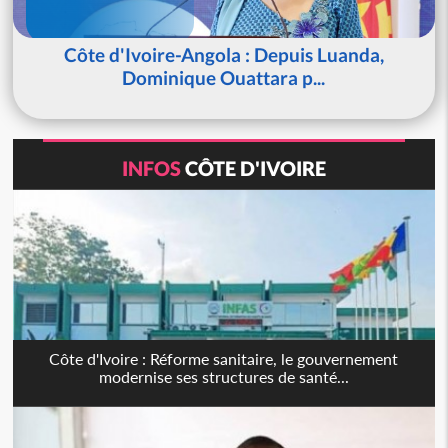
Côte d'Ivoire-Angola : Depuis Luanda,
Dominique Ouattara p...
INFOS
CÔTE D'IVOIRE
Côte d'Ivoire : Réforme sanitaire, le gouvernement
modernise ses structures de santé...