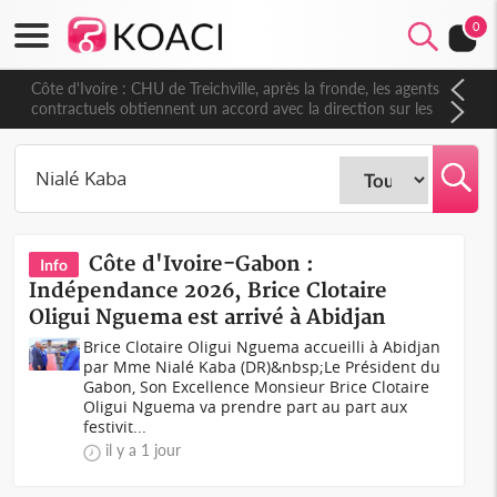
0
Côte d'Ivoire : CHU de Treichville, après la fronde, les agents
contractuels obtiennent un accord avec la direction sur les
arriérés du SMIG 2023
Côte d'Ivoire-Gabon :
Info
Indépendance 2026, Brice Clotaire
Oligui Nguema est arrivé à Abidjan
Brice Clotaire Oligui Nguema accueilli à Abidjan
par Mme Nialé Kaba (DR)&nbsp;Le Président du
Gabon, Son Excellence Monsieur Brice Clotaire
Oligui Nguema va prendre part au part aux
festivit...
il y a 1 jour