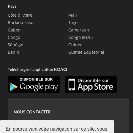
Pays
Côte d'Ivoire
Mali
Burkina Faso
Togo
Gabon
Cameroun
Congo
Congo (RDC)
Sénégal
Guinée
Bénin
Guinée Equatorial
Télécharger l'application KOACI
NOUS CONTACTER
contact@koaci.com
koaci@yahoo.fr
En poursuivant votre navigation sur ce site, vous