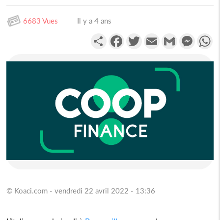
6683 Vues
Il y a 4 ans
Partager
Facebook
Twitter
Email
Gmail
Messen
W
© Koaci.com - vendredi 22 avril 2022 - 13:36