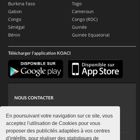
Burkina Faso
Togo
Gabon
Cameroun
Congo
Congo (RDC)
Sénégal
Guinée
Bénin
Guinée Equatorial
Télécharger l'application KOACI
NOUS CONTACTER
contact@koaci.com
koaci@yahoo.fr
En poursuivant votre navigation sur ce site, vous
+225 07 08 85 52 93
acceptez l'utilisation de Cookies pour vous
proposer des publicités adaptées à vos centres
d'intérêts, pour réaliser des statistiques de