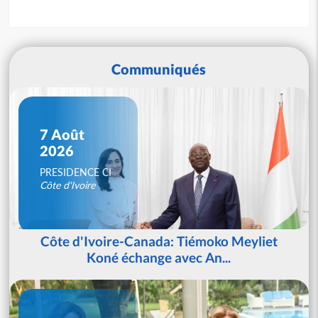
Communiqués
7 Août
2026
PRESIDENCE CI
Côte d'Ivoire
Côte d'Ivoire-Canada: Tiémoko Meyliet
Koné échange avec An...