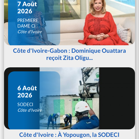
7 Août
2026
PREMIERE
DAME CI
Côte d'Ivoire
Côte d'Ivoire-Gabon : Dominique Ouattara
reçoit Zita Oligu...
6 Août
2026
SODECI
Côte d'Ivoire
Côte d'Ivoire : À Yopougon, la SODECI