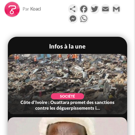
Partager
Facebook
Twitter
Email
Gmail
Par
Koaci
Messenger
WhatsApp
Infos à la une
SOCIÉTÉ
Côte d'Ivoire : Ouattara promet des sanctions
contre les déguerpissements i...