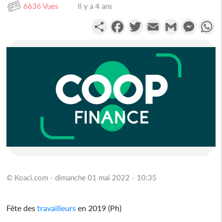
6636 Vues
Il y a 4 ans
Partager
Facebook
Twitter
Email
Gmail
Messen
W
© Koaci.com - dimanche 01 mai 2022 - 10:35
Fête des
travailleurs
en 2019 (Ph)