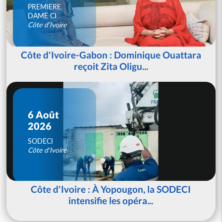
PREMIERE
DAME CI
Côte d'Ivoire
Côte d'Ivoire-Gabon : Dominique Ouattara
reçoit Zita Oligu...
6 Août
2026
SODECI
Côte d'Ivoire
Côte d'Ivoire : À Yopougon, la SODECI
intensifie les opéra...