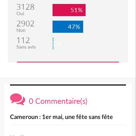
3128
51%
Oui
2902
47%
Non
112
2%
Sans avis
0 Commentaire(s)
Cameroun : 1er mai, une fête sans fête