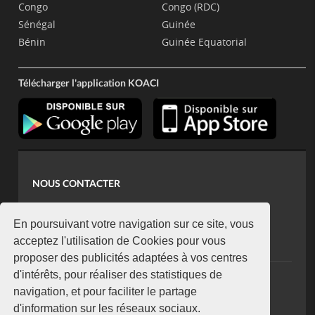
Congo
Congo (RDC)
Sénégal
Guinée
Bénin
Guinée Equatorial
Télécharger l'application KOACI
NOUS CONTACTER
contact@koaci.com
koaci@yahoo.fr
En poursuivant votre navigation sur ce site, vous
+225 07 08 85 52 93
acceptez l'utilisation de Cookies pour vous
proposer des publicités adaptées à vos centres
d'intérêts, pour réaliser des statistiques de
NEWSLETTER
navigation, et pour faciliter le partage
Restez connecté via notre newsletter
d'information sur les réseaux sociaux.