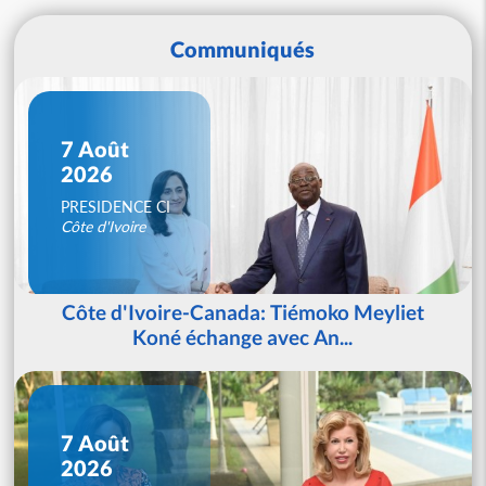
Communiqués
7 Août
2026
PRESIDENCE CI
Côte d'Ivoire
Côte d'Ivoire-Canada: Tiémoko Meyliet
Koné échange avec An...
7 Août
2026