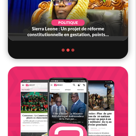
POLITIQUE
ra Leone : Un projet de réforme
Côte d'Ivoire : L
utionnelle en gestation, points...
liens frau