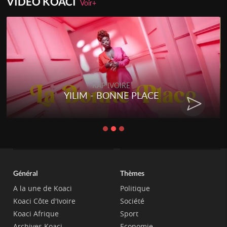
VIDEO KOACI
Voir+
RAP IVOIRE
PLACE
RENARD BARAKISSA - 
CHAT
Général
Thèmes
A la une de Koaci
Politique
Koaci Côte d'Ivoire
Société
Koaci Afrique
Sport
Archives Koaci
Economie