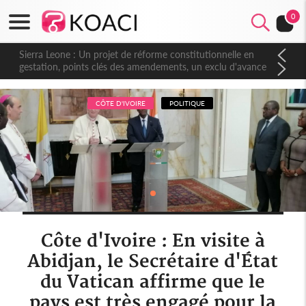
0
Sierra Leone : Un projet de réforme constitutionnelle en
gestation, points clés des amendements, un exclu d'avance
CÔTE D'IVOIRE
POLITIQUE
Côte d'Ivoire : En visite à
Abidjan, le Secrétaire d'État
du Vatican affirme que le
pays est très engagé pour la