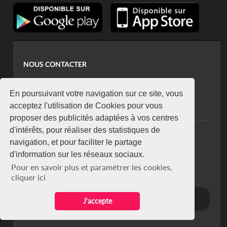
NOUS CONTACTER
contact@koaci.com
koaci@yahoo.fr
En poursuivant votre navigation sur ce site, vous
+225 07 08 85 52 93
acceptez l'utilisation de Cookies pour vous
proposer des publicités adaptées à vos centres
d'intérêts, pour réaliser des statistiques de
NEWSLETTER
navigation, et pour faciliter le partage
Restez connecté via notre newsletter
d'information sur les réseaux sociaux.
S'abonner
Pour en savoir plus et paramétrer les cookies,
Se désabonner
cliquer ici
J'accepte