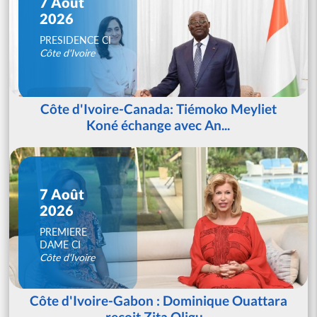
7 Août
2026
PRESIDENCE CI
Côte d'Ivoire
Côte d'Ivoire-Canada: Tiémoko Meyliet
Koné échange avec An...
7 Août
2026
PREMIERE
DAME CI
Côte d'Ivoire
Côte d'Ivoire-Gabon : Dominique Ouattara
reçoit Zita Oligu...