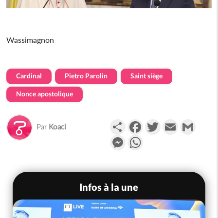
Wassimagnon
Cardinal
Pietro Parolin
Saint siège
Nonce apostolique
Partager
Facebook
Twitter
Email
Gmail
Par
Koaci
Messenger
WhatsApp
Infos à la une