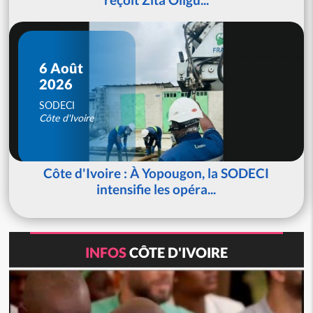
6 Août
2026
SODECI
Côte d'Ivoire
Côte d'Ivoire : À Yopougon, la SODECI
intensifie les opéra...
INFOS
CÔTE D'IVOIRE