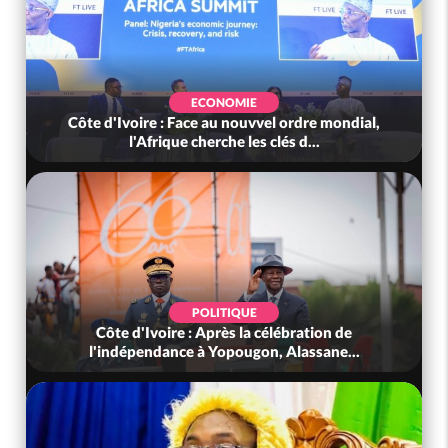
ECONOMIE
ire : Face au nouvvel ordre mondial,
Côte d'Ivoire : 
'Afrique cherche les clés d...
l'indépenda
POLITIQUE
'Ivoire : Après la célébration de
Côte d'Ivoire :
pendance à Yopougon, Alassane...
Touré aux Ge