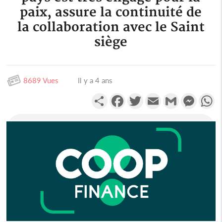
paix, assure la continuité de
la collaboration avec le Saint
siège
8689 Vues
Il y a 4 ans
Partager
Facebook
Twitter
Email
Gmail
Messen
W