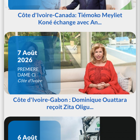
Côte d'Ivoire-Canada: Tiémoko Meyliet
Koné échange avec An...
7 Août
2026
PREMIERE
DAME CI
Côte d'Ivoire
Côte d'Ivoire-Gabon : Dominique Ouattara
reçoit Zita Oligu...
6 Août