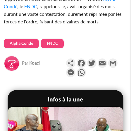
Condé
, le
FNDC
, rappelons-le, avait organisé des mois
durant une vaste contestation, durement réprimée par les
forces de l'ordre, faisant des dizaines de morts.
Alpha Condé
FNDC
Partager
Facebook
Twitter
Email
Gmail
Par
Koaci
Messenger
WhatsApp
Infos à la une