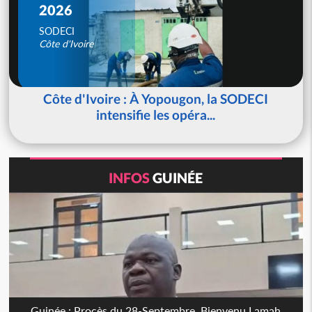
2026
SODECI
Côte d'Ivoire
Côte d'Ivoire : À Yopougon, la SODECI
intensifie les opéra...
INFOS
GUINÉE
Guinée : Procès du 28-Septembre, Bienvenu Lamah