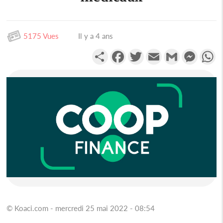
5175 Vues
Il y a 4 ans
Partager
Facebook
Twitter
Email
Gmail
Messen
W
© Koaci.com - mercredi 25 mai 2022 - 08:54