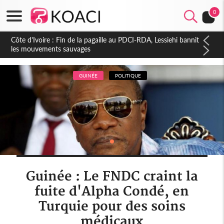
0
Côte d'Ivoire : Ouattara promet des sanctions contre les
déguerpissements illégaux
GUINÉE
POLITIQUE
Guinée : Le FNDC craint la
fuite d'Alpha Condé, en
Turquie pour des soins
médicaux