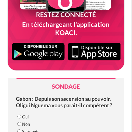
RESTEZ CONNECTÉ
En téléchargeant l'application
KOACI.
SONDAGE
Gabon : Depuis son ascension au pouvoir,
Oligui Nguema vous parait-il compétent ?
Oui
Non
Sans avis