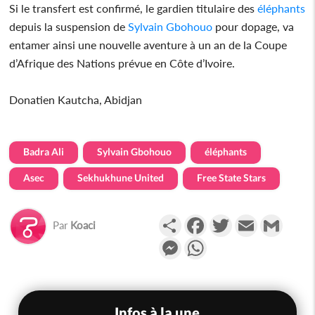
Si le transfert est confirmé, le gardien titulaire des
éléphants
depuis la suspension de
Sylvain Gbohouo
pour dopage, va
entamer ainsi une nouvelle aventure à un an de la Coupe
d’Afrique des Nations prévue en Côte d’Ivoire.
Donatien Kautcha, Abidjan
Badra Ali
Sylvain Gbohouo
éléphants
Asec
Sekhukhune United
Free State Stars
Partager
Facebook
Twitter
Email
Gmail
Par
Koaci
Messenger
WhatsApp
Infos à la une