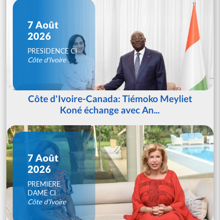
7 Août
2026
PRESIDENCE CI
Côte d'Ivoire
Côte d'Ivoire-Canada: Tiémoko Meyliet
Koné échange avec An...
7 Août
2026
PREMIERE
DAME CI
Côte d'Ivoire