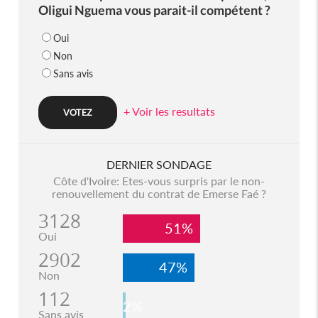
Oligui Nguema vous parait-il compétent ?
Oui
Non
Sans avis
+ Voir les resultats
DERNIER SONDAGE
Côte d'Ivoire: Etes-vous surpris par le non-
renouvellement du contrat de Emerse Faé ?
3128
51%
Oui
2902
47%
Non
112
2%
Sans avis