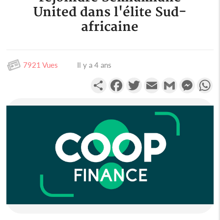
United dans l'élite Sud-
africaine
7921 Vues
Il y a 4 ans
Partager
Facebook
Twitter
Email
Gmail
Messen
W