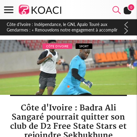
0
Sierra Leone : Un projet de réforme constitutionnelle en
gestation, points clés des amendements, un exclu d'avance
CÔTE D'IVOIRE
SPORT
Côte d'Ivoire : Badra Ali
Sangaré pourrait quitter son
club de D2 Free State Stars et
rejoindre Sekhukhune