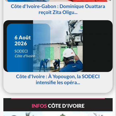
Côte d'Ivoire-Gabon : Dominique Ouattara
reçoit Zita Oligu...
6 Août
2026
SODECI
Côte d'Ivoire
Côte d'Ivoire : À Yopougon, la SODECI
intensifie les opéra...
INFOS
CÔTE D'IVOIRE