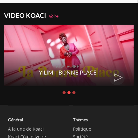
VIDEO KOACI
Voir+
RAP IVOIRE
YILIM - BONNE PLACE
Général
Thèmes
A la une de Koaci
Politique
Koaci Côte d'Ivoire
Société