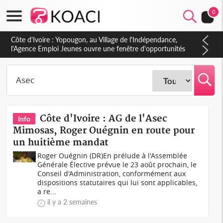
0
Côte d'Ivoire : CHU de Treichville, après la fronde, les agents
contractuels obtiennent un accord avec la direction sur les
arriérés du SMIG 2023
Côte d'Ivoire : AG de l'Asec
Info
Mimosas, Roger Ouégnin en route pour
un huitième mandat
Roger Ouégnin (DR)En prélude à l'Assemblée
Générale Élective prévue le 23 août prochain, le
Conseil d'Administration, conformément aux
dispositions statutaires qui lui sont applicables,
a re...
il y a 2 semaines