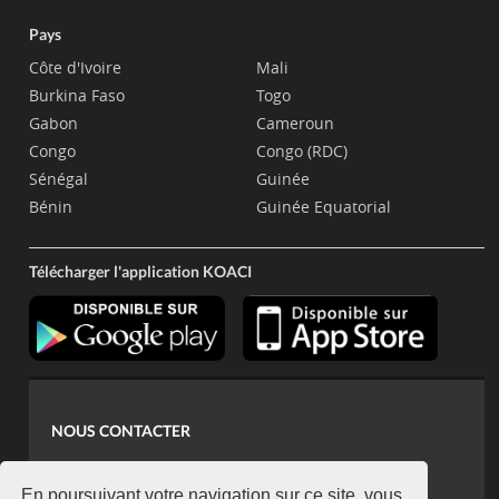
Pays
Côte d'Ivoire
Mali
Burkina Faso
Togo
Gabon
Cameroun
Congo
Congo (RDC)
Sénégal
Guinée
Bénin
Guinée Equatorial
Télécharger l'application KOACI
NOUS CONTACTER
contact@koaci.com
En poursuivant votre navigation sur ce site, vous