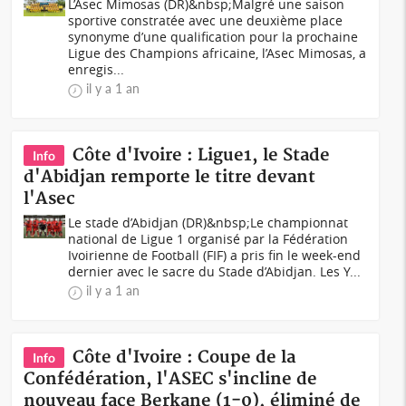
L’Asec Mimosas (DR)&nbsp;Malgré une saison
sportive constratée avec une deuxième place
synonyme d’une qualification pour la prochaine
Ligue des Champions africaine, l’Asec Mimosas, a
enregis...
il y a 1 an
Côte d'Ivoire : Ligue1, le Stade
Info
d'Abidjan remporte le titre devant
l'Asec
Le stade d’Abidjan (DR)&nbsp;Le championnat
national de Ligue 1 organisé par la Fédération
Ivoirienne de Football (FIF) a pris fin le week-end
dernier avec le sacre du Stade d’Abidjan. Les Y...
il y a 1 an
Côte d'Ivoire : Coupe de la
Info
Confédération, l'ASEC s'incline de
nouveau face Berkane (1-0), éliminé de