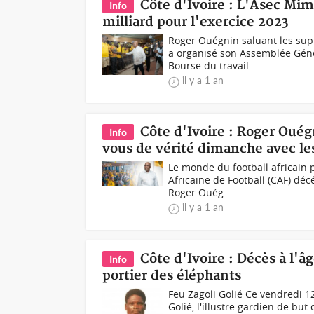
Côte d'Ivoire : L'Asec Mim
Info
milliard pour l'exercice 2023
Roger Ouégnin saluant les su
a organisé son Assemblée Géné
Bourse du travail...
il y a 1 an
Côte d'Ivoire : Roger Oué
Info
vous de vérité dimanche avec le
Le monde du football africain 
Africaine de Football (CAF) déc
Roger Ouég...
il y a 1 an
Côte d'Ivoire : Décès à l'â
Info
portier des éléphants
Feu Zagoli Golié Ce vendredi 12 
Golié, l'illustre gardien de but