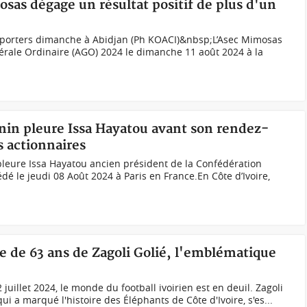
osas dégage un résultat positif de plus d'un
pporters dimanche à Abidjan (Ph KOACI)&nbsp;L’Asec Mimosas
rale Ordinaire (AGO) 2024 le dimanche 11 août 2024 à la
gnin pleure Issa Hayatou avant son rendez-
s actionnaires
pleure Issa Hayatou ancien président de la Confédération
édé le jeudi 08 Août 2024 à Paris en France.En Côte d’Ivoire,
ge de 63 ans de Zagoli Golié, l'emblématique
juillet 2024, le monde du football ivoirien est en deuil. Zagoli
 qui a marqué l'histoire des Éléphants de Côte d'Ivoire, s'es...