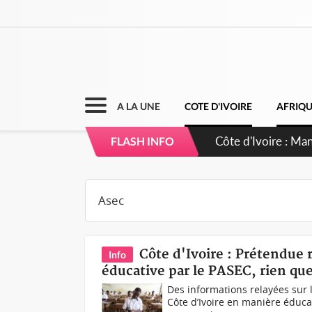
A LA UNE
COTE D'IVOIRE
AFRIQ
Côte d'Ivoire : Sé
FLASH INFO
dépigmentants d
Côte d'Ivoire : Prétendue 
Info
éducative par le PASEC, rien que 
Des informations relayées sur 
Côte d’Ivoire en manière éducat