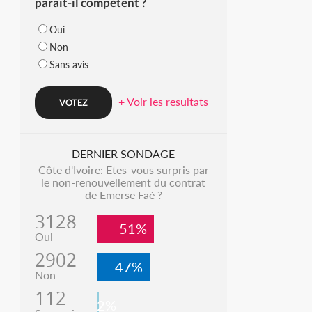
parait-il compétent ?
Oui
Non
Sans avis
+ Voir les resultats
DERNIER SONDAGE
Côte d'Ivoire: Etes-vous surpris par
le non-renouvellement du contrat
de Emerse Faé ?
3128
51%
Oui
2902
47%
Non
112
2%