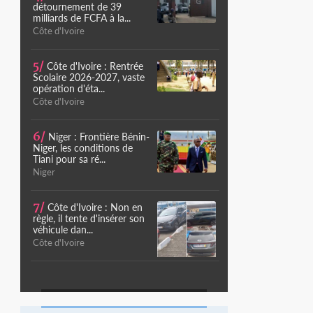
détournement de 39
milliards de FCFA à la...
Côte d'Ivoire
5/
Côte d'Ivoire : Rentrée
Scolaire 2026-2027, vaste
opération d'éta...
Côte d'Ivoire
6/
Niger : Frontière Bénin-
Niger, les conditions de
Tiani pour sa ré...
Niger
7/
Côte d'Ivoire : Non en
règle, il tente d'insérer son
véhicule dan...
Côte d'Ivoire