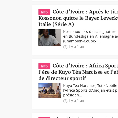
Côte d'Ivoire : Après le t
Info
Kossonou quitte le Bayer Leverk
Italie (Série A)
Kossonou lors de sa signature
en Bundesliga en Allemagne ave
(Champion-Coupe-...
il y a 1 an
Côte d'Ivoire : Africa Spor
Info
l'ère de Kuyo Téa Narcisse et l'
de directeur sportif
Kuyo Téa Narcisse, Toto Nobile
l'Africa Sports d'Abidjan était
présiden...
il y a 1 an