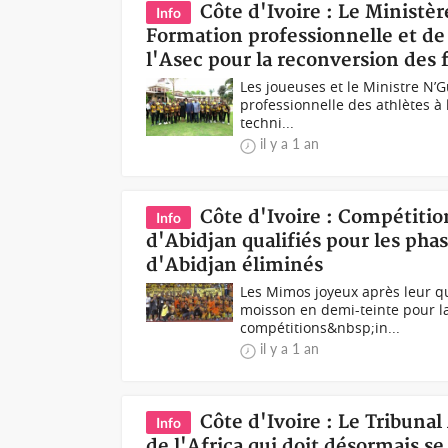
Côte d'Ivoire : Le Ministè
Info
Formation professionnelle et de
l'Asec pour la reconversion des 
Les joueuses et le Ministre N’
professionnelle des athlètes à 
techni...
il y a 1 an
Côte d'Ivoire : Compétitio
Info
d'Abidjan qualifiés pour les pha
d'Abidjan éliminés
Les Mimos joyeux après leur q
moisson en demi-teinte pour la
compétitions&nbsp;in...
il y a 1 an
Côte d'Ivoire : Le Tribunal
Info
de l'Africa qui doit désormais se