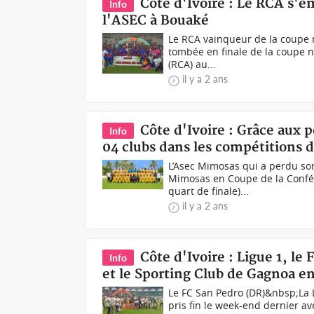
Côte d'Ivoire : Le RCA s'e
Info
l'ASEC à Bouaké
Le RCA vainqueur de la coupe 
tombée en finale de la coupe na
(RCA) au...
il y a 2 ans
Côte d'Ivoire : Grâce aux 
Info
04 clubs dans les compétitions 
L’Asec Mimosas qui a perdu son
Mimosas en Coupe de la Conféd
quart de finale)...
il y a 2 ans
Côte d'Ivoire : Ligue 1, l
Info
et le Sporting Club de Gagnoa en
Le FC San Pedro (DR)&nbsp;La 
pris fin le week-end dernier a