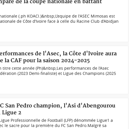
mpare de la coupe nationale en battant
nationale (.ph KOACI.)&nbsp;L’equipe de l'ASEC Mimosas est
tionale de Côte d’Ivoire face à celle du Racine Club d’Abidjan
performances de l'Asec, la Côte d'Ivoire aura
de la CAF pour la saison 2024-2025
 titre cette année (Ph)&nbsp;Les performances de l’Asec
ération (2023 Demi-finaliste) et Ligue des Champions (2025
e FC San Pedro champion, l'Asi d'Abengourou
 Ligue 2
Ligue Professionnelle de Football (LFP) dénommée Ligue1 a
vec le sacre pour la première du FC San Pedro.Malgré sa