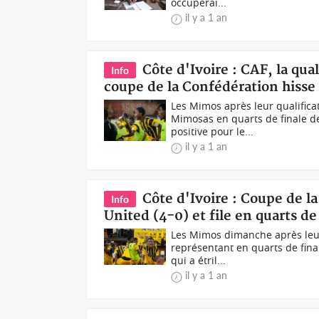
occuperai...
il y a 1 an
Côte d'Ivoire : CAF, la qua
Info
coupe de la Confédération hisse 
Les Mimos après leur qualifica
Mimosas en quarts de finale d
positive pour le...
il y a 1 an
Côte d'Ivoire : Coupe de l
Info
United (4-0) et file en quarts de
Les Mimos dimanche après leur 
représentant en quarts de final
qui a étril...
il y a 1 an