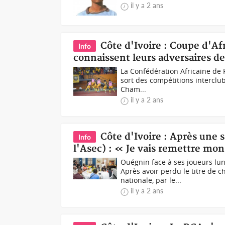
il y a 2 ans
Côte d'Ivoire : Coupe d'Afr
Info
connaissent leurs adversaires de
La Confédération Africaine de F
sort des compétitions interclub
Cham...
il y a 2 ans
Côte d'Ivoire : Après une
Info
l'Asec) : « Je vais remettre mon
Ouégnin face à ses joueurs lu
Après avoir perdu le titre de 
nationale, par le...
il y a 2 ans