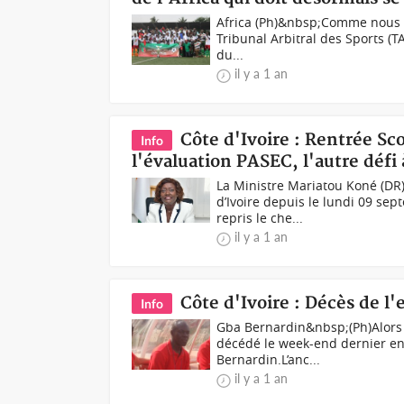
Africa (Ph)&nbsp;Comme nous l’a
Tribunal Arbitral des Sports (
du...
il y a 1 an
Côte d'Ivoire : Rentrée Sc
Info
l'évaluation PASEC, l'autre déf
La Ministre Mariatou Koné (DR)
d’Ivoire depuis le lundi 09 sep
repris le che...
il y a 1 an
Côte d'Ivoire : Décès de l
Info
Gba Bernardin&nbsp;(Ph)Alors
décédé le week-end dernier en
Bernardin.L’anc...
il y a 1 an