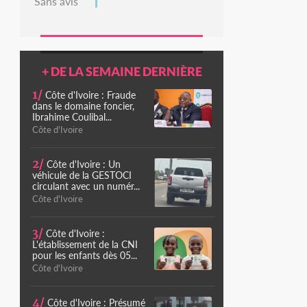
Sans avis
+ DE LA SEMAINE DERNIÈRE
1/
Côte d'Ivoire : Fraude
dans le domaine foncier,
Ibrahime Coulibal...
Côte d'Ivoire
2/
Côte d'Ivoire : Un
véhicule de la GESTOCI
circulant avec un numér...
Côte d'Ivoire
3/
Côte d'Ivoire :
L'établissement de la CNI
pour les enfants dès 05...
Côte d'Ivoire
4/
Côte d'Ivoire : Présumé