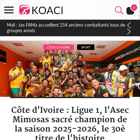
0
Côte d'Ivoire : Election FIF, le frère de feu Sidy Diallo se lance
dans la course
CÔTE D'IVOIRE
SPORT
Côte d'Ivoire : Ligue 1, l'Asec
Mimosas sacré champion de
la saison 2025-2026, le 30è
titre de l'histoire