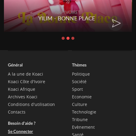
RAP IVOIRE
YILIM - BONNE PLACE
Général
Thèmes
A la une de Koaci
Politique
Koaci Côte d'Ivoire
Société
Koaci Afrique
Sport
Archives Koaci
Economie
Conditions d'utilisation
Culture
Contacts
Technologie
Tribune
Besoin d'aide ?
Evènement
Se Connecter
Santé