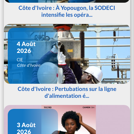
Côte d'Ivoire : À Yopougon, la SODECI
intensifie les opéra...
4 Août
2026
CIE
Côte d'Ivoire
Côte d'Ivoire : Pertubations sur la ligne
d'alimentation é...
3 Août
2026