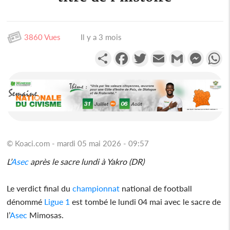
3860 Vues
Il y a 3 mois
Partager
Facebook
Twitter
Email
Gmail
Messen
W
© Koaci.com - mardi 05 mai 2026 - 09:57
L’
Asec
après le sacre lundi à Yakro (DR)
Le verdict final du
championnat
national de football
dénommé
Ligue 1
est tombé le lundi 04 mai avec le sacre de
l’
Asec
Mimosas.