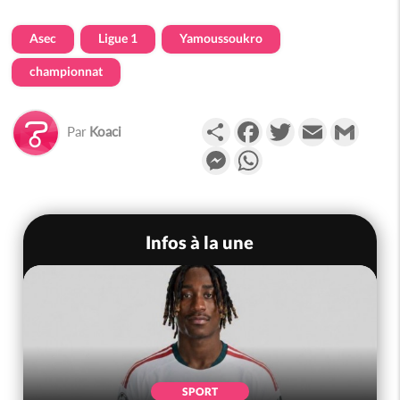
Asec
Ligue 1
Yamoussoukro
championnat
Partager
Facebook
Twitter
Email
Gmail
Par
Koaci
Messenger
WhatsApp
Infos à la une
SPORT