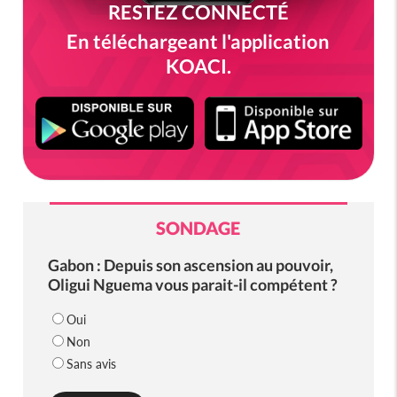
RESTEZ CONNECTÉ
En téléchargeant l'application
KOACI.
SONDAGE
Gabon : Depuis son ascension au pouvoir,
Oligui Nguema vous parait-il compétent ?
Oui
Non
Sans avis