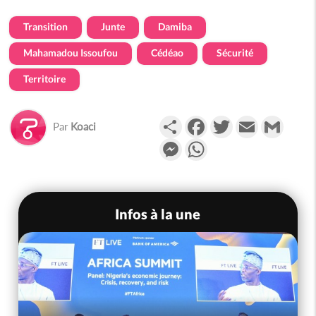
Transition
Junte
Damiba
Mahamadou Issoufou
Cédéao
Sécurité
Territoire
Partager
Facebook
Twitter
Email
Gmail
Par
Koaci
Messenger
WhatsApp
Infos à la une