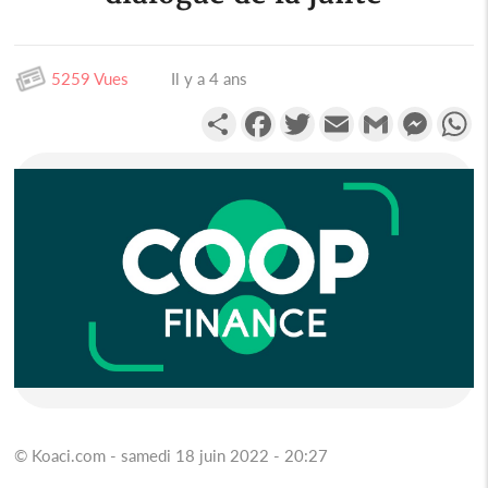
5259 Vues
Il y a 4 ans
Partager
Facebook
Twitter
Email
Gmail
Messen
W
© Koaci.com - samedi 18 juin 2022 - 20:27