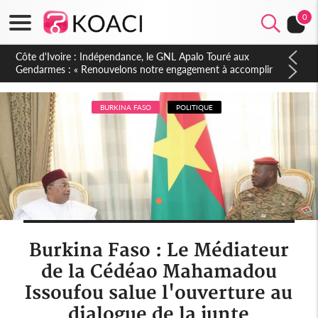
0
Sierra Leone : Un projet de réforme constitutionnelle en
gestation, points clés des amendements, un exclu d'avance
BURKINA FASO
POLITIQUE
Burkina Faso : Le Médiateur
de la Cédéao Mahamadou
Issoufou salue l'ouverture au
dialogue de la junte