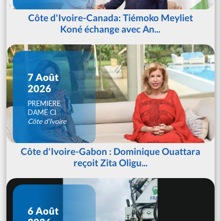
Côte d'Ivoire-Canada: Tiémoko Meyliet
Koné échange avec An...
7 Août
2026
PREMIERE
DAME CI
Côte d'Ivoire
Côte d'Ivoire-Gabon : Dominique Ouattara
reçoit Zita Oligu...
6 Août