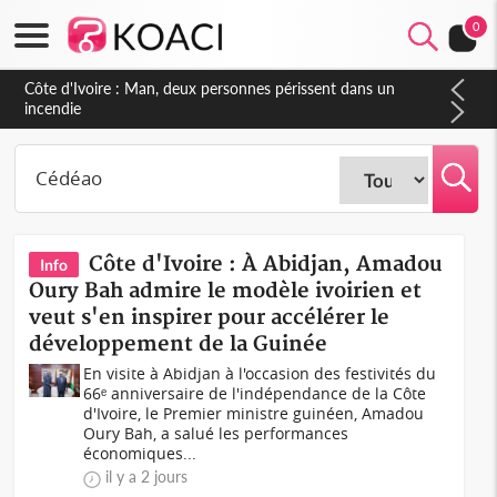
0
Côte d'Ivoire : Séileu, la célébration de la fête nationale
transformée en vaste campagne contre les produits
dépigmentants dangereux
Côte d'Ivoire : À Abidjan, Amadou
Info
Oury Bah admire le modèle ivoirien et
veut s'en inspirer pour accélérer le
développement de la Guinée
En visite à Abidjan à l'occasion des festivités du
66ᵉ anniversaire de l'indépendance de la Côte
d'Ivoire, le Premier ministre guinéen, Amadou
Oury Bah, a salué les performances
économiques...
il y a 2 jours