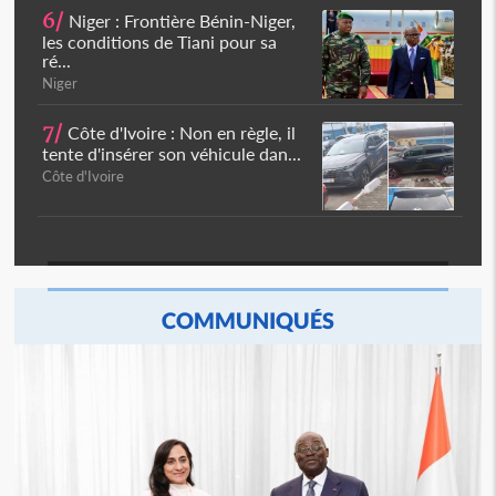
6/
Niger : Frontière Bénin-Niger,
les conditions de Tiani pour sa
ré...
Niger
7/
Côte d'Ivoire : Non en règle, il
tente d'insérer son véhicule dan...
Côte d'Ivoire
COMMUNIQUÉS