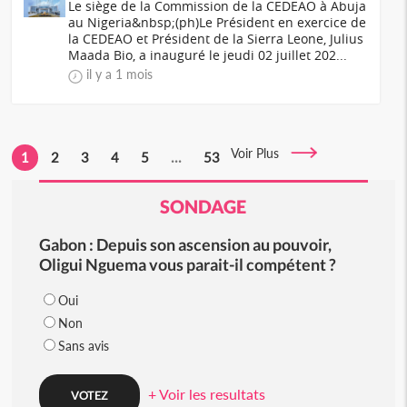
Le siège de la Commission de la CEDEAO à Abuja
au Nigeria&nbsp;(ph)Le Président en exercice de
la CEDEAO et Président de la Sierra Leone, Julius
Maada Bio, a inauguré le jeudi 02 juillet 202...
il y a 1 mois
Voir Plus
1
2
3
4
5
...
53
SONDAGE
Gabon : Depuis son ascension au pouvoir,
Oligui Nguema vous parait-il compétent ?
Oui
Non
Sans avis
+ Voir les resultats