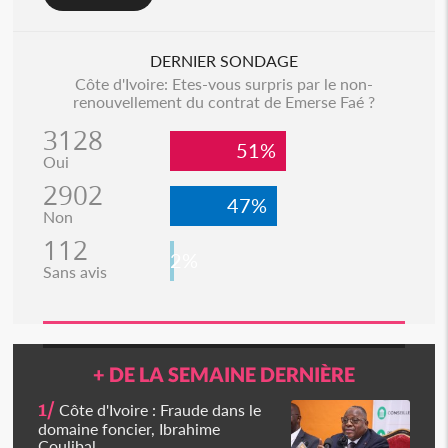
DERNIER SONDAGE
Côte d'Ivoire: Etes-vous surpris par le non-
renouvellement du contrat de Emerse Faé ?
3128
51%
Oui
2902
47%
Non
112
2%
Sans avis
+ DE LA SEMAINE DERNIÈRE
1/
Côte d'Ivoire : Fraude dans le
domaine foncier, Ibrahime
Coulibal...