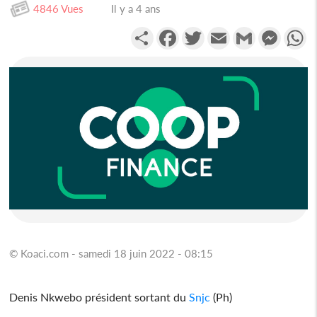
4846 Vues
Il y a 4 ans
Partager
Facebook
Twitter
Email
Gmail
Messen
W
© Koaci.com - samedi 18 juin 2022 - 08:15
Denis Nkwebo président sortant du
Snjc
(Ph)