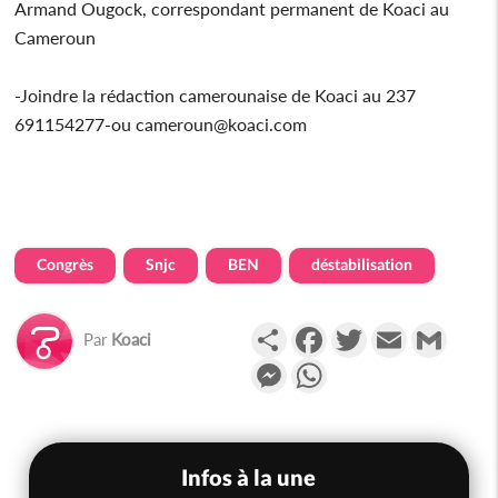
Armand Ougock, correspondant permanent de Koaci au
Cameroun
-Joindre la rédaction camerounaise de Koaci au 237
691154277-ou cameroun@koaci.com
Congrès
Snjc
BEN
déstabilisation
Partager
Facebook
Twitter
Email
Gmail
Par
Koaci
Messenger
WhatsApp
Infos à la une