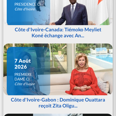
PRESIDENCE CI
Côte d'Ivoire
Côte d'Ivoire-Canada: Tiémoko Meyliet
Koné échange avec An...
7 Août
2026
PREMIERE
DAME CI
Côte d'Ivoire
Côte d'Ivoire-Gabon : Dominique Ouattara
reçoit Zita Oligu...