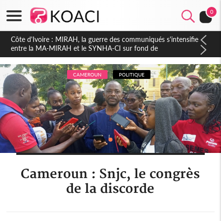
0
Côte d'Ivoire : Indépendance 2026, Thiam plaide pour un
environnement démocratique plus apaisé
CAMEROUN
POLITIQUE
Cameroun : Snjc, le congrès
de la discorde