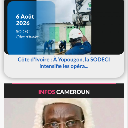
6 Août
2026
SODECI
Côte d'Ivoire
Côte d'Ivoire : À Yopougon, la SODECI
intensifie les opéra...
INFOS
CAMEROUN