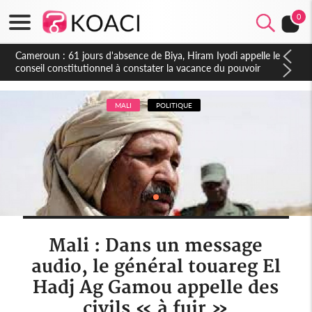
0
Côte d'Ivoire : Fin de la pagaille au PDCI-RDA, Lessiehi bannit
les mouvements sauvages
MALI
POLITIQUE
Mali : Dans un message
audio, le général touareg El
Hadj Ag Gamou appelle des
civils « à fuir »