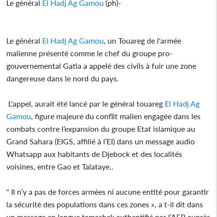
Le général
El Hadj Ag Gamou
(ph)-
Le général
El Hadj Ag Gamou
, un Touareg de l'armée
malienne présenté comme le chef du groupe pro-
gouvernemental Gatia a appelé des civils à fuir une zone
dangereuse dans le nord du pays.
L'appel, aurait été lancé par le général touareg
El Hadj Ag
Gamou
, figure majeure du conflit malien engagée dans les
combats contre l’expansion du groupe Etat islamique au
Grand Sahara (EIGS, affilié à l’EI) dans un message audio
Whatsapp aux habitants de Djebock et des localités
voisines, entre Gao et Talataye..
" Il n’y a pas de forces armées ni aucune entité pour garantir
la sécurité des populations dans ces zones », a t-il dit dans
un message en langue tamashek authentifié par l’AFP auprès