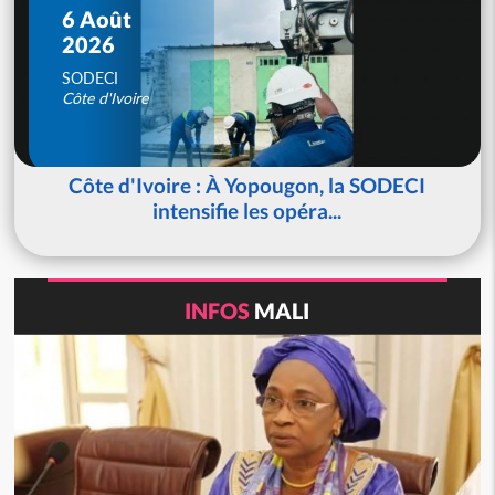
6 Août
2026
SODECI
Côte d'Ivoire
Côte d'Ivoire : À Yopougon, la SODECI
intensifie les opéra...
INFOS
MALI