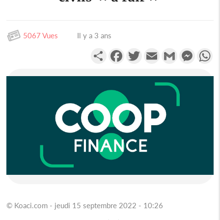
5067 Vues
Il y a 3 ans
Partager
Facebook
Twitter
Email
Gmail
Messen
W
© Koaci.com - jeudi 15 septembre 2022 - 10:26