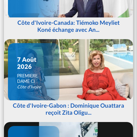
Côte d'Ivoire-Canada: Tiémoko Meyliet
Koné échange avec An...
7 Août
2026
PREMIERE
DAME CI
Côte d'Ivoire
Côte d'Ivoire-Gabon : Dominique Ouattara
reçoit Zita Oligu...