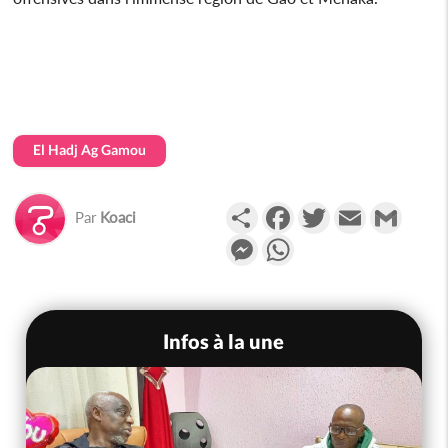
El Hadj Ag Gamou
Partager
Facebook
Twitter
Email
Gmail
Par
Koaci
Messenger
WhatsApp
Infos à la une