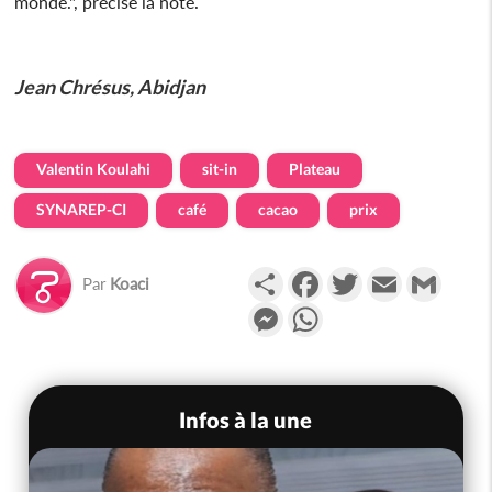
monde.", précise la note.
Jean Chrésus, Abidjan
Valentin Koulahi
sit-in
Plateau
SYNAREP-CI
café
cacao
prix
Partager
Facebook
Twitter
Email
Gmail
Par
Koaci
Messenger
WhatsApp
Infos à la une