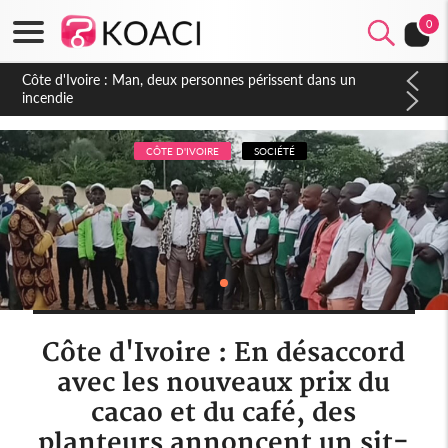
0
Côte d'Ivoire : Séileu, la célébration de la fête nationale
transformée en vaste campagne contre les produits
dépigmentants dangereux
CÔTE D'IVOIRE
SOCIÉTÉ
Côte d'Ivoire : En désaccord
avec les nouveaux prix du
cacao et du café, des
planteurs annoncent un sit-