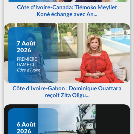
Côte d'Ivoire-Canada: Tiémoko Meyliet
Koné échange avec An...
7 Août
2026
PREMIERE
DAME CI
Côte d'Ivoire
Côte d'Ivoire-Gabon : Dominique Ouattara
reçoit Zita Oligu...
6 Août
2026