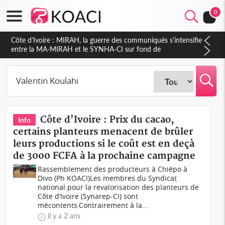
0
Côte d'Ivoire : MIRAH, la guerre des communiqués s'intensifie
entre la MA-MIRAH et le SYNHA-CI sur fond de
gouvernance et le projet de précompte sur les salaires des
agents
Côte d'Ivoire : Prix du cacao,
Info
certains planteurs menacent de brûler
leurs productions si le coût est en deçà
de 3000 FCFA à la prochaine campagne
Rassemblement des producteurs à Chiépo à
Divo (Ph KOACI)Les membres du Syndicat
national pour la revalorisation des planteurs de
Côte d’Ivoire (Synarep-CI) sont
mécontents.Contrairement à la...
il y a 2 ans