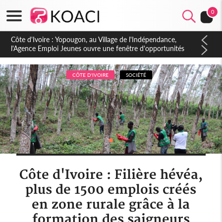
0
Côte d'Ivoire : CHU de Treichville, après la fronde, les agents
contractuels obtiennent un accord avec la direction sur les
arriérés du SMIG 2023
CÔTE D'IVOIRE
SOCIÉTÉ
Côte d'Ivoire : Filière hévéa,
plus de 1500 emplois créés
en zone rurale grâce à la
formation des saigneurs