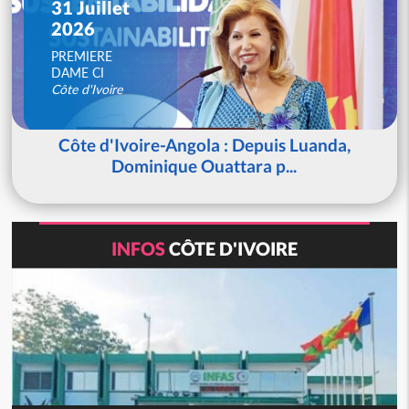
31 Juillet
2026
PREMIERE
DAME CI
Côte d'Ivoire
Côte d'Ivoire-Angola : Depuis Luanda,
Dominique Ouattara p...
INFOS
CÔTE D'IVOIRE