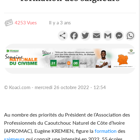
4253 Vues
Il y a 3 ans
Partager
Facebook
Twitter
Email
Gmail
Messen
W
© Koaci.com - mercredi 26 octobre 2022 - 12:54
Au nombre des priorités du Président de l’Association des
Professionnels du Caoutchouc Naturel de Côte d’Ivoire
(APROMAC), Eugène KREMIEN, figure la
formation
des
saigneurs
qui connait une intensité en 2022. 55 écoles