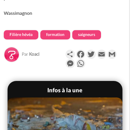
Wassimagnon
Filière hévéa
formation
saigneurs
Partager
Facebook
Twitter
Email
Gmail
Par
Koaci
Messenger
WhatsApp
Infos à la une