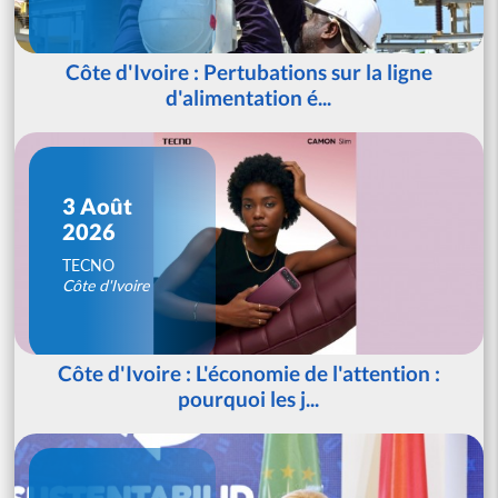
Côte d'Ivoire : Pertubations sur la ligne
d'alimentation é...
3 Août
2026
TECNO
Côte d'Ivoire
Côte d'Ivoire : L'économie de l'attention :
pourquoi les j...