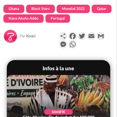
Ghana
Black Stars
Mondial 2022
Qatar
Nana Akufo-Addo
Portugal
Partager
Facebook
Twitter
Email
Gmail
Par
Koaci
Messenger
WhatsApp
Infos à la une
SOCIÉTÉ
Côte d'Ivoire : Fin du rachat des 100 000