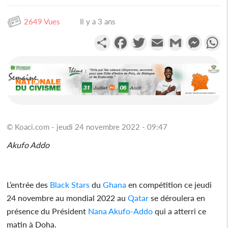
2649 Vues
Il y a 3 ans
Partager
Facebook
Twitter
Email
Gmail
Messen
W
© Koaci.com - jeudi 24 novembre 2022 - 09:47
Akufo Addo
L’entrée des
Black Stars
du
Ghana
en compétition ce jeudi
24 novembre au mondial 2022 au
Qatar
se déroulera en
présence du Président
Nana Akufo-Addo
qui a atterri ce
matin à Doha.