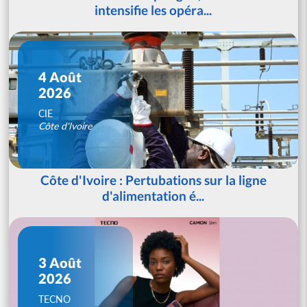
intensifie les opéra...
4 Août
2026
CIE
Côte d'Ivoire
Côte d'Ivoire : Pertubations sur la ligne
d'alimentation é...
3 Août
2026
TECNO