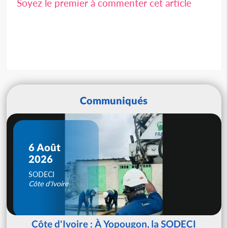
Soyez le premier à commenter cet article
Communiqués
6 Août
2026
SODECI
Côte d'Ivoire
Côte d'Ivoire : À Yopougon, la SODECI