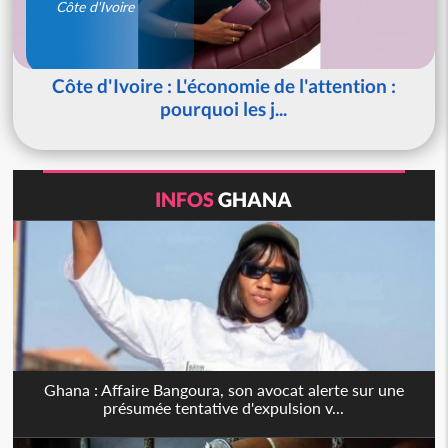
Côte d'Ivoire
Côte d'Ivoire : L'économie de l'attention :
pourquoi les j...
INFOS
GHANA
Ghana : Affaire Bangoura, son avocat alerte sur une
présumée tentative d'expulsion v...