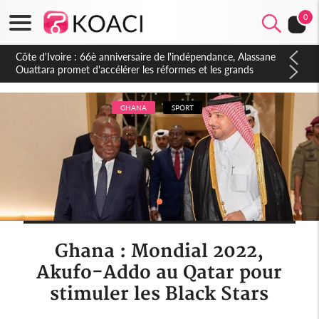
0
Côte d'Ivoire : À Abidjan, Amadou Oury Bah admire le modèle
ivoirien et veut s'en inspirer pour accélérer le développement
de la Guinée
GHANA
SPORT
Ghana : Mondial 2022,
Akufo-Addo au Qatar pour
stimuler les Black Stars