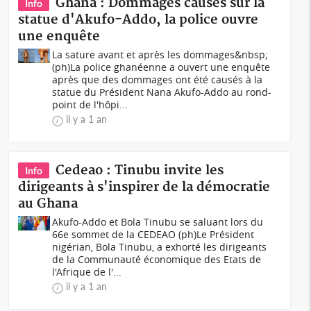
Ghana : Dommages causés sur la
Info
statue d'Akufo-Addo, la police ouvre
une enquête
La sature avant et après les dommages&nbsp;
(ph)La police ghanéenne a ouvert une enquête
après que des dommages ont été causés à la
statue du Président Nana Akufo-Addo au rond-
point de l'hôpi...
il y a 1 an
Cedeao : Tinubu invite les
Info
dirigeants à s'inspirer de la démocratie
au Ghana
Akufo-Addo et Bola Tinubu se saluant lors du
66e sommet de la CEDEAO (ph)Le Président
nigérian, Bola Tinubu, a exhorté les dirigeants
de la Communauté économique des Etats de
l'Afrique de l'...
il y a 1 an