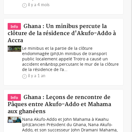
il y a 4 mois
Ghana : Un minibus percute la
Info
clôture de la résidence d'Akufo-Addo à
Accra
Le minibus et la partie de la clôture
endommagée (ph)Un minibus de transport
public localement appelé Trotro a causé un
accident en&nbsp;percutant le mur de la clôture
de la résidence de l'a...
il y a 1 an
Ghana : Leçons de rencontre de
Info
Pâques entre Akufo-Addo et Mahama
aux ghanéens
Nana Akufo-Addo et John Mahama à Kwahu
(ph)L'ancien Président du Ghana, Nana Akufo-
Addo, et son successeur John Dramani Mahama,