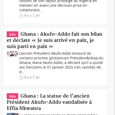
raisons de son séjour prolongé au Nigéria en
mettant en avant une décision prise en
collaboratio...
il y a 1 an
Ghana : Akufo-Addo fait son bilan
Info
et déclare « Je suis arrivé en paix, je
suis parti en paix »
L’ancien Président Akufo-Addo entouré de
certains proches (ph)L’ancien Président&nbsp;du
Ghana, Nana Akufo-Addo, a déclaré qu’il a quitté
ses fonctions le 07 janvier 2025 très satisfait de
d...
il y a 1 an
Ghana : La statue de l'ancien
Info
Président Akufo-Addo vandalisée à
Effia Nkwanta