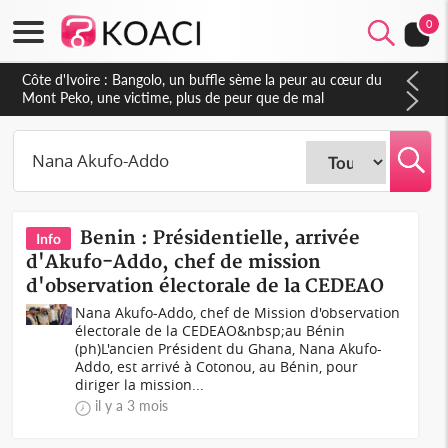
0
Côte d'Ivoire : Gagnoa, le préfet de région alerte sur les crises
du foncier rural lors de la fête du 7 août
Benin : Présidentielle, arrivée
Info
d'Akufo-Addo, chef de mission
d'observation électorale de la CEDEAO
Nana Akufo-Addo, chef de Mission d'observation
électorale de la CEDEAO&nbsp;au Bénin
(ph)L'ancien Président du Ghana, Nana Akufo-
Addo, est arrivé à Cotonou, au Bénin, pour
diriger la mission...
il y a 3 mois