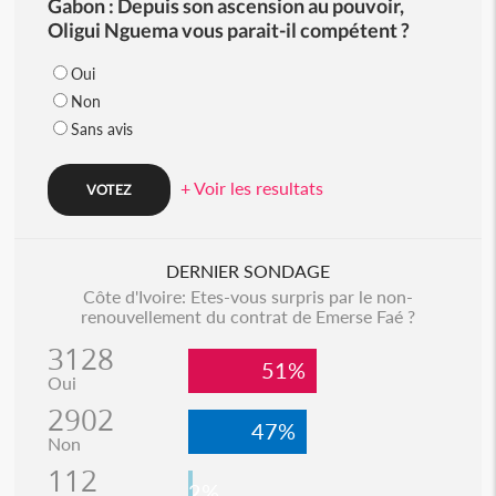
Gabon : Depuis son ascension au pouvoir,
Oligui Nguema vous parait-il compétent ?
Oui
Non
Sans avis
+ Voir les resultats
DERNIER SONDAGE
Côte d'Ivoire: Etes-vous surpris par le non-
renouvellement du contrat de Emerse Faé ?
3128
51%
Oui
2902
47%
Non
112
2%