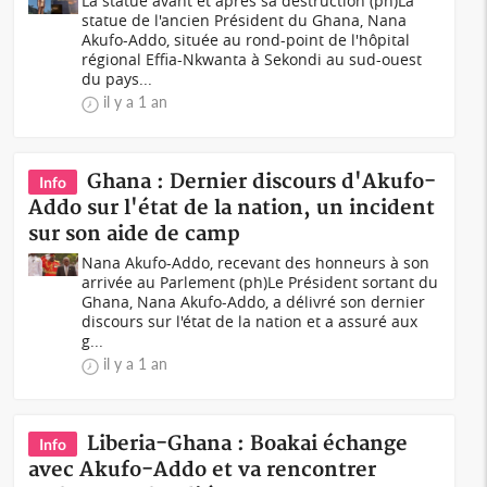
La statue avant et après sa destruction (ph)La
statue de l'ancien Président du Ghana, Nana
Akufo-Addo, située au rond-point de l'hôpital
régional Effia-Nkwanta à Sekondi au sud-ouest
du pays...
il y a 1 an
Ghana : Dernier discours d'Akufo-
Info
Addo sur l'état de la nation, un incident
sur son aide de camp
Nana Akufo-Addo, recevant des honneurs à son
arrivée au Parlement (ph)Le Président sortant du
Ghana, Nana Akufo-Addo, a délivré son dernier
discours sur l'état de la nation et a assuré aux
g...
il y a 1 an
Liberia-Ghana : Boakai échange
Info
avec Akufo-Addo et va rencontrer