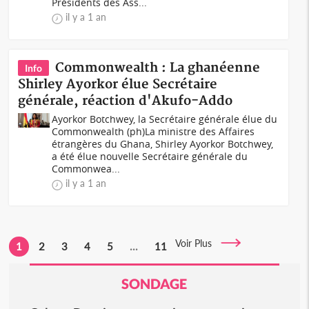
Présidents des Ass...
il y a 1 an
Commonwealth : La ghanéenne
Info
Shirley Ayorkor élue Secrétaire
générale, réaction d'Akufo-Addo
Ayorkor Botchwey, la Secrétaire générale élue du
Commonwealth (ph)La ministre des Affaires
étrangères du Ghana, Shirley Ayorkor Botchwey,
a été élue nouvelle Secrétaire générale du
Commonwea...
il y a 1 an
Voir Plus
1
2
3
4
5
...
11
SONDAGE