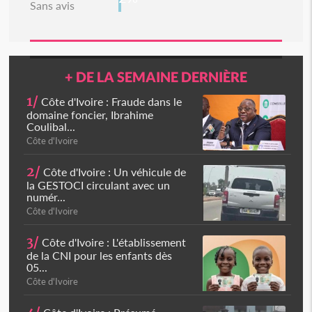
Sans avis
+ DE LA SEMAINE DERNIÈRE
1/
Côte d'Ivoire : Fraude dans le
domaine foncier, Ibrahime
Coulibal...
Côte d'Ivoire
2/
Côte d'Ivoire : Un véhicule de
la GESTOCI circulant avec un
numér...
Côte d'Ivoire
3/
Côte d'Ivoire : L'établissement
de la CNI pour les enfants dès
05...
Côte d'Ivoire