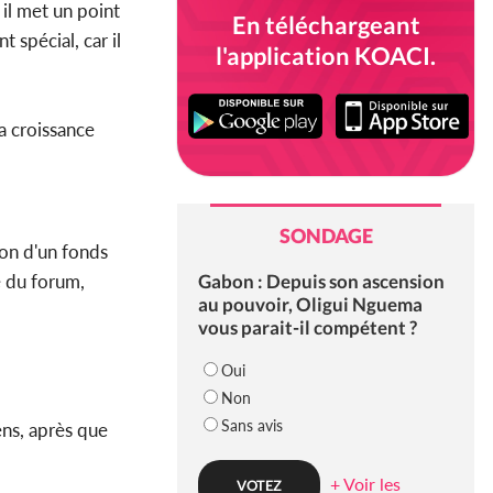
il met un point
En téléchargeant
 spécial, car il
l'application KOACI.
a croissance
SONDAGE
ion d'un fonds
Gabon : Depuis son ascension
e du forum,
au pouvoir, Oligui Nguema
vous parait-il compétent ?
Oui
Non
Sans avis
ens, après que
+ Voir les