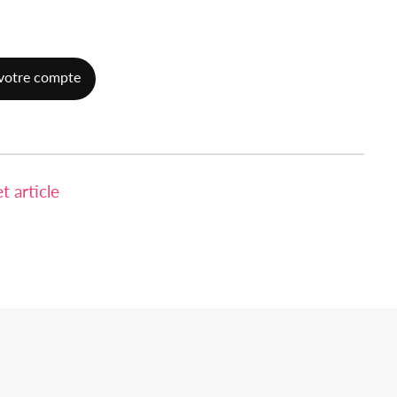
votre compte
 article