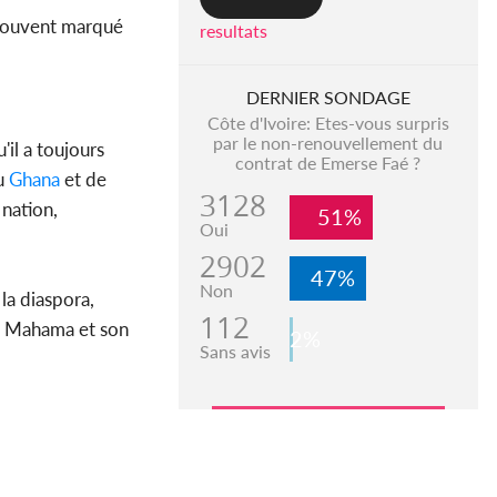
 souvent marqué
resultats
DERNIER SONDAGE
Côte d'Ivoire: Etes-vous surpris
par le non-renouvellement du
il a toujours
contrat de Emerse Faé ?
du
Ghana
et de
3128
 nation,
51%
Oui
2902
47%
Non
la diaspora,
112
nt Mahama et son
2%
Sans avis