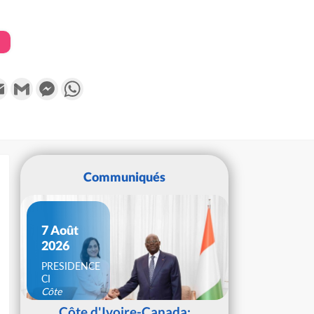
k
tter
Email
Gmail
Messenger
WhatsApp
Communiqués
7 Août
2026
PRESIDENCE
CI
Côte
d'Ivoire
Côte d'Ivoire-Canada: