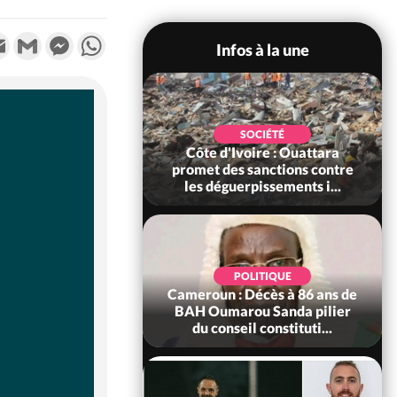
k
tter
Email
Gmail
Messenger
WhatsApp
Infos à la une
POLITIQUE
SOCIÉTÉ
ire : Après le pari
Côte d'Ivoire : Ouattara
 66e anniversaire,
promet des sanctions contre
Bictogo : «...
les déguerpissements i...
POLITIQUE
d'Ivoire : 66e
POLITIQUE
versaire de
Cameroun : Décès à 86 ans de
ance, les Forces de
BAH Oumarou Sanda pilier
fense e...
du conseil constituti...