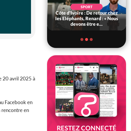
SOCIÉTÉ
SPORT
voire : MIRAH, la
Côte d'Ivoire : De retour chez
des communiqués
les Eléphants, Renard : « Nous
ie entre la MA-M...
devons être e...
e 20 avril 2025 à
eau Facebook en
a rencontre en
RESTEZ CONNECTÉ