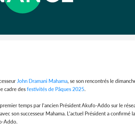
Côte d'I
guerre 
s'intensif
ccesseur
John Dramani Mahama
, se son rencontrés le dimanch
 le cadre des
festivités de Pâques 2025
.
 premier temps par l’ancien Président Akufo-Addo sur le rés
avec son successeur Mahama. L’actuel Président a confirmé l
fo-Addo.