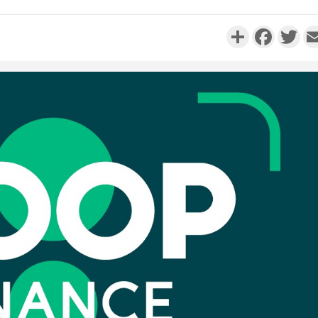
Partager
Faceboo
Twi
Côte d'Ivo
réussi du
Adama 
Côte 
anni
l'Indépend
Dé