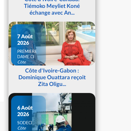
Tiémoko Meyliet Koné
échange avec An...
7 Août
2026
PREMIERE
DAME CI
Côte
d'Ivoire
Côte d'Ivoire-Gabon :
Dominique Ouattara reçoit
Zita Oligu...
6 Août
2026
SODECI
Côte