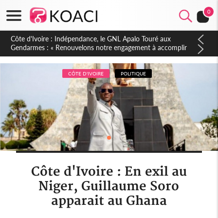
0
Sierra Leone : Un projet de réforme constitutionnelle en
gestation, points clés des amendements, un exclu d'avance
CÔTE D'IVOIRE
POLITIQUE
Côte d'Ivoire : En exil au
Niger, Guillaume Soro
apparait au Ghana