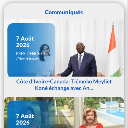
Communiqués
7 Août
2026
PRESIDENCE CI
Côte d'Ivoire
Côte d'Ivoire-Canada: Tiémoko Meyliet
Koné échange avec An...
7 Août
2026