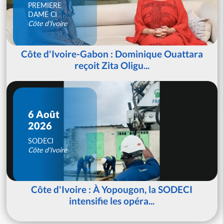
PREMIERE
DAME CI
Côte d'Ivoire
Côte d'Ivoire-Gabon : Dominique Ouattara
reçoit Zita Oligu...
6 Août
2026
SODECI
Côte d'Ivoire
Côte d'Ivoire : À Yopougon, la SODECI
intensifie les opéra...