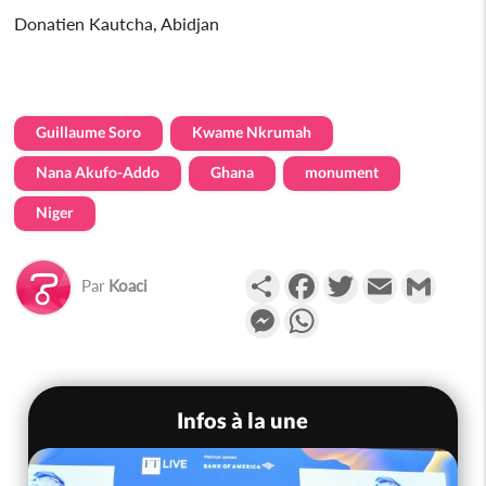
Donatien Kautcha, Abidjan
Guillaume Soro
Kwame Nkrumah
Nana Akufo-Addo
Ghana
monument
Niger
Partager
Facebook
Twitter
Email
Gmail
Par
Koaci
Messenger
WhatsApp
Infos à la une