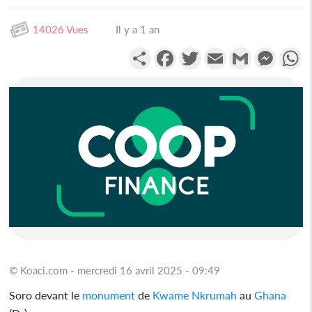
14026 Vues
Il y a 1 an
Partager
Facebook
Twitter
Email
Gmail
Messen
W
© Koaci.com - mercredi 16 avril 2025 - 09:49
Soro devant le
monument
de
Kwame Nkrumah
au
Ghana