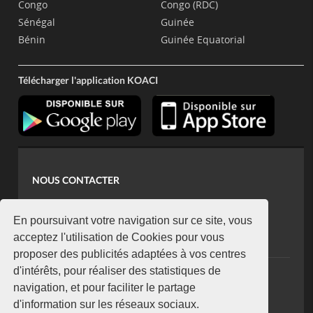
Congo
Congo (RDC)
Sénégal
Guinée
Bénin
Guinée Equatorial
Télécharger l'application KOACI
NOUS CONTACTER
contact@koaci.com
koaci@yahoo.fr
En poursuivant votre navigation sur ce site, vous
+225 07 08 85 52 93
acceptez l'utilisation de Cookies pour vous
proposer des publicités adaptées à vos centres
d'intérêts, pour réaliser des statistiques de
NEWSLETTER
navigation, et pour faciliter le partage
Restez connecté via notre newsletter
d'information sur les réseaux sociaux.