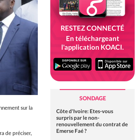
RESTEZ CONNECTÉ
En téléchargeant
l'application KOACI.
SONDAGE
nnement sur la
Côte d'Ivoire: Etes-vous
surpris par le non-
renouvellement du contrat de
Emerse Faé ?
a de préciser,