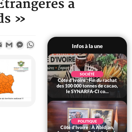
 Etrangères a
rds »
k
tter
Email
Gmail
Messenger
WhatsApp
Infos à la une
SOCIÉTÉ
SOCIÉTÉ
ire : Fin du rachat
Côte d'Ivoire : MIRAH, bras
0 tonnes de cacao,
de fer autour de la mutuelle,
ARFA-CI co...
le SYNHA-CI saisi...
POLITIQUE
POLITIQUE
oire : À Abidjan,
Côte d'Ivoire : Violences