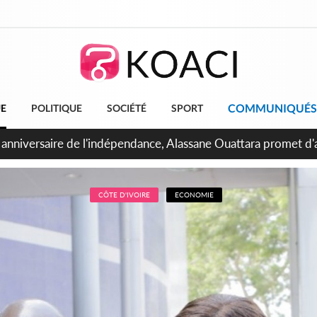
COMMUNIQUÉS
UE
POLITIQUE
SOCIÉTÉ
SPORT
bidjan, Amadou Oury Bah admire le modèle ivoirien et veut s'e
 la Guinée
CÔTE D'IVOIRE
ECONOMIE