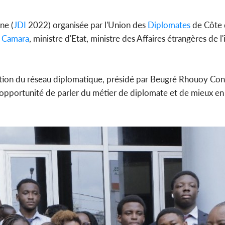
l'indépendance, Alassane
Amadou Ou
Ouattara prome...
modèle i
ne (
JDI
2022) organisée par l'Union des
Diplomates
de Côte 
 Camara
, ministre d'Etat, ministre des Affaires étrangères de l
POLITIQUE
Côte d'Ivoire : Décrispation ?
Côte d'Ivo
’action du réseau diplomatique, présidé par Beugré Rhouoy Cons
Mamadou Traoré ex
FCFA de 
conseiller de Soro a recou...
métro d
se opportunité de parler du métier de diplomate et de mieux e