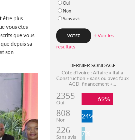
Oui
Non
 être plus
Sans avis
que vous êtes
nscrits que vous
+ Voir les
é que depuis sa
resultats
et son
DERNIER SONDAGE
Côte d'Ivoire : Affaire « Italia
Construction » sans ou avec faux
ACD, financement «...
2355
69%
Oui
808
24%
Non
226
7%
Sans avis