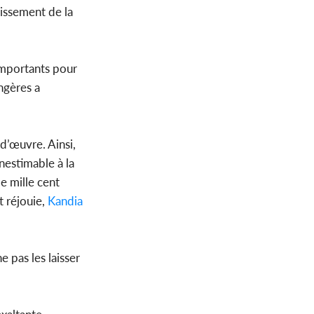
lissement de la
importants pour
ngères a
d’œuvre. Ainsi,
inestimable à la
e mille cent
t réjouie,
Kandia
e pas les laisser