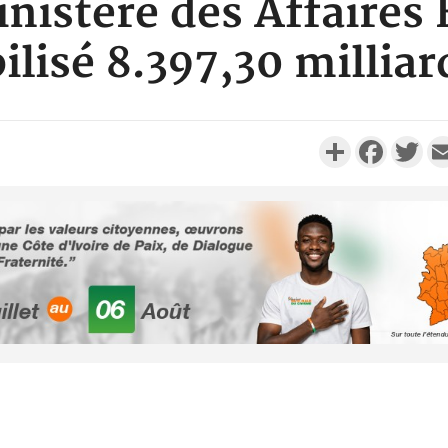
inistère des Affaires
lisé 8.397,30 millia
Partager
Faceboo
Twi
POLITIQUE
Côte d'Ivoire : Fête nationale,
Côte d'Ivo
Alassane Ouattara accorde
des 100 00
la grâce à 4 661...
le SYN
POLITIQUE
Côte d'Ivoire : 66è
anniversaire de
Côte d'Iv