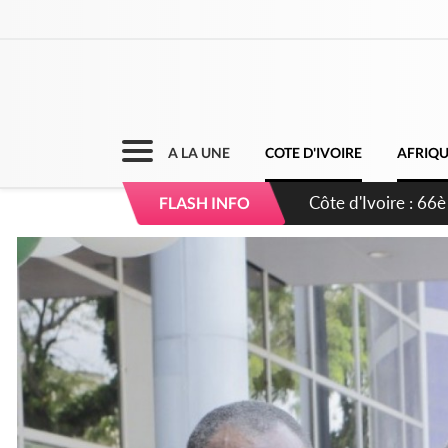
A LA UNE
COTE D'IVOIRE
AFRIQ
Côte d'Ivoire : À A
FLASH INFO
développement de