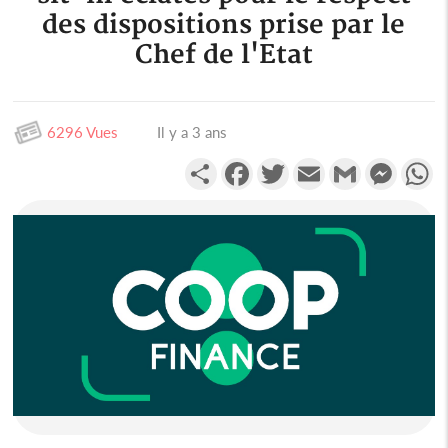
des dispositions prise par le
Chef de l'Etat
6296 Vues
Il y a 3 ans
Partager
Facebook
Twitter
Email
Gmail
Messen
W