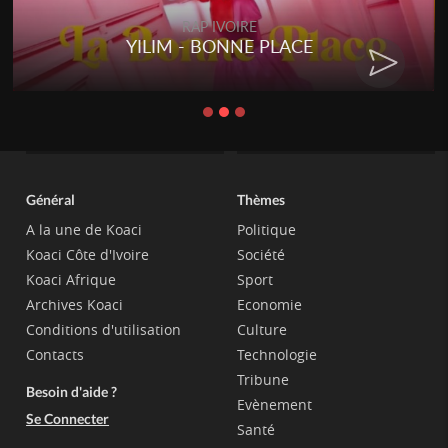
RAP IVOIRE
YILIM - BONNE PLACE
Général
Thèmes
A la une de Koaci
Politique
Koaci Côte d'Ivoire
Société
Koaci Afrique
Sport
Archives Koaci
Economie
Conditions d'utilisation
Culture
Contacts
Technologie
Tribune
Besoin d'aide ?
Evènement
Se Connecter
Santé