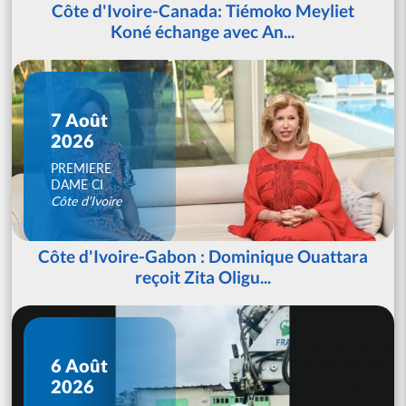
Côte d'Ivoire-Canada: Tiémoko Meyliet
Koné échange avec An...
7 Août
2026
PREMIERE
DAME CI
Côte d'Ivoire
Côte d'Ivoire-Gabon : Dominique Ouattara
reçoit Zita Oligu...
6 Août
2026