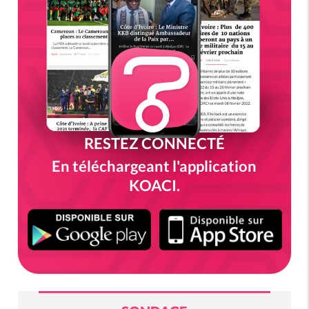
RESTEZ CONNECTÉ
En téléchargeant l'application
KOACI.