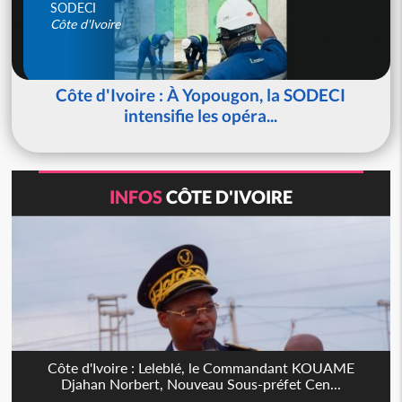
SODECI
Côte d'Ivoire
Côte d'Ivoire : À Yopougon, la SODECI
intensifie les opéra...
INFOS
CÔTE D'IVOIRE
Côte d'Ivoire : Leleblé, le Commandant KOUAME
Djahan Norbert, Nouveau Sous-préfet Cen...