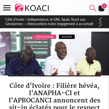
0
Sierra Leone : Un projet de réforme constitutionnelle en
gestation, points clés des amendements, un exclu d'avance
CÔTE D'IVOIRE
SOCIÉTÉ
Côte d'Ivoire : Filière hévéa,
l'ANAPHA-CI et
l'APROCANCI annoncent des
sit-in éclatés pour le respect