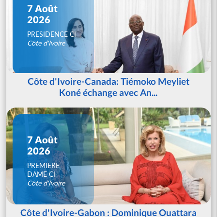
7 Août
2026
PRESIDENCE CI
Côte d'Ivoire
Côte d'Ivoire-Canada: Tiémoko Meyliet
Koné échange avec An...
7 Août
2026
PREMIERE
DAME CI
Côte d'Ivoire
Côte d'Ivoire-Gabon : Dominique Ouattara