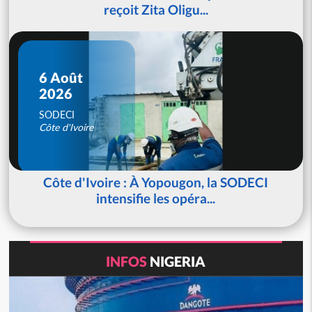
reçoit Zita Oligu...
6 Août
2026
SODECI
Côte d'Ivoire
Côte d'Ivoire : À Yopougon, la SODECI
intensifie les opéra...
INFOS
NIGERIA