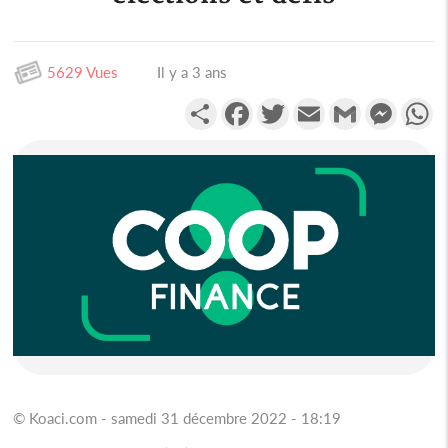
5629 Vues
Il y a 3 ans
Partager
Facebook
Twitter
Email
Gmail
Messen
W
© Koaci.com - samedi 31 décembre 2022 - 18:19