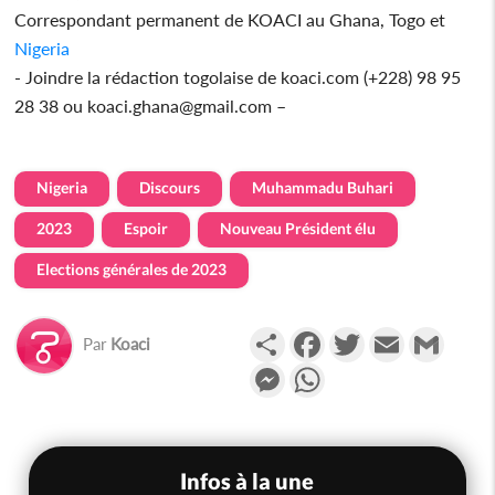
Correspondant permanent de KOACI au Ghana, Togo et
Nigeria
- Joindre la rédaction togolaise de koaci.com (+228) 98 95
28 38 ou koaci.ghana@gmail.com –
Nigeria
Discours
Muhammadu Buhari
2023
Espoir
Nouveau Président élu
Elections générales de 2023
Partager
Facebook
Twitter
Email
Gmail
Par
Koaci
Messenger
WhatsApp
Infos à la une