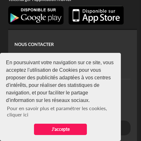
NOUS CONTACTER
contact@koaci.com
koaci@yahoo.fr
En poursuivant votre navigation sur ce site, vous
+225 07 08 85 52 93
acceptez l'utilisation de Cookies pour vous
proposer des publicités adaptées à vos centres
d'intérêts, pour réaliser des statistiques de
NEWSLETTER
navigation, et pour faciliter le partage
Restez connecté via notre newsletter
d'information sur les réseaux sociaux.
S'abonner
Pour en savoir plus et paramétrer les cookies,
Se désabonner
cliquer ici
J'accepte