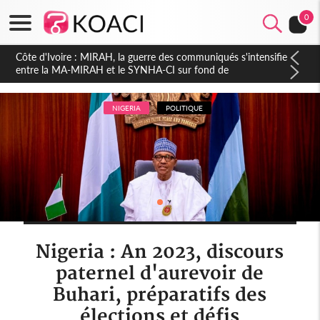
0
Côte d'Ivoire : Indépendance 2026, Thiam plaide pour un
environnement démocratique plus apaisé
NIGERIA
POLITIQUE
Nigeria : An 2023, discours
paternel d'aurevoir de
Buhari, préparatifs des
élections et défis