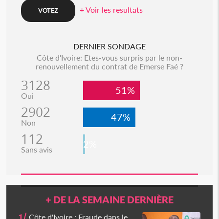
+ Voir les resultats
DERNIER SONDAGE
Côte d'Ivoire: Etes-vous surpris par le non-
renouvellement du contrat de Emerse Faé ?
3128
51%
Oui
2902
47%
Non
112
2%
Sans avis
+ DE LA SEMAINE DERNIÈRE
1/
Côte d'Ivoire : Fraude dans le