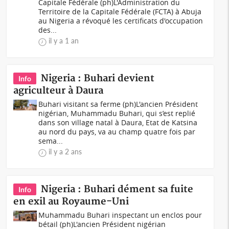
Capitale Fédérale (ph)L'Administration du
Territoire de la Capitale Fédérale (FCTA) à Abuja
au Nigeria a révoqué les certificats d'occupation
des...
il y a 1 an
Nigeria : Buhari devient
Info
agriculteur à Daura
Buhari visitant sa ferme (ph)L'ancien Président
nigérian, Muhammadu Buhari, qui s’est replié
dans son village natal à Daura, Etat de Katsina
au nord du pays, va au champ quatre fois par
sema...
il y a 2 ans
Nigeria : Buhari dément sa fuite
Info
en exil au Royaume-Uni
Muhammadu Buhari inspectant un enclos pour
bétail (ph)L'ancien Président nigérian