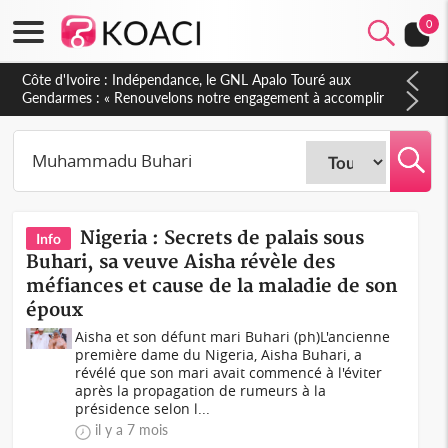
0
Sierra Leone : Un projet de réforme constitutionnelle en
gestation, points clés des amendements, un exclu d'avance
Nigeria : Secrets de palais sous
Info
Buhari, sa veuve Aisha révèle des
méfiances et cause de la maladie de son
époux
Aisha et son défunt mari Buhari (ph)L'ancienne
première dame du Nigeria, Aisha Buhari, a
révélé que son mari avait commencé à l'éviter
après la propagation de rumeurs à la
présidence selon l...
il y a 7 mois