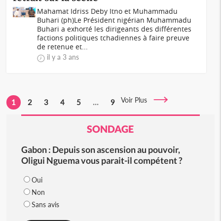
Mahamat Idriss Deby Itno et Muhammadu
Buhari (ph)Le Président nigérian Muhammadu
Buhari a exhorté les dirigeants des différentes
factions politiques tchadiennes à faire preuve
de retenue et...
il y a 3 ans
Voir Plus
1
2
3
4
5
...
9
SONDAGE
Gabon : Depuis son ascension au pouvoir,
Oligui Nguema vous parait-il compétent ?
Oui
Non
Sans avis