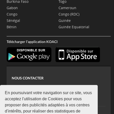
Burkina Faso
Togo
Gabon
Cameroun
Congo
Congo (RDC)
Sénégal
Guinée
Bénin
Guinée Equatorial
Télécharger l'application KOACI
NOUS CONTACTER
contact@koaci.com
koaci@yahoo.fr
En poursuivant votre navigation sur ce site, vous
+225 07 08 85 52 93
acceptez l'utilisation de Cookies pour vous
proposer des publicités adaptées à vos centres
d'intérêts, pour réaliser des statistiques de