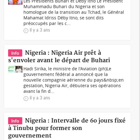
Les Présidents Buhari et Déby Itno Le Président
Muhammadu Buhari du Nigeria et son
homologue de la transition au Tchad, le Général
Mahamat Idriss Déby Itno, se sont dits
préoccupés par les c...
il y a 3 ans
Nigeria : Nigeria Air prêt à
Info
s'envoler avant le départ de Buhari
Hadi Sirika, le ministre de l'Aviation (ph)Le
gouvernement fédéral a annoncé que la
nouvelle compagnie aérienne du pays&nbsp;en
gestation, Nigeria Air, débutera ses opérations
avant la fin d...
il y a 3 ans
Nigeria : Intervalle de 6o jours fixé
Info
à Tinubu pour former son
gouvernement