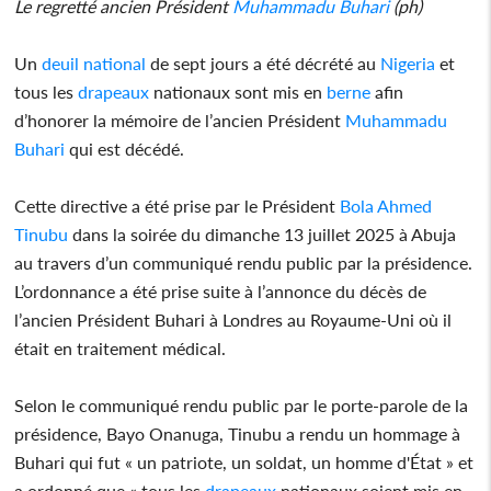
Le regretté ancien Président
Muhammadu Buhari
(ph)
Un
deuil national
de sept jours a été décrété au
Nigeria
et
tous les
drapeaux
nationaux sont mis en
berne
afin
d’honorer la mémoire de l’ancien Président
Muhammadu
Buhari
qui est décédé.
Cette directive a été prise par le Président
Bola Ahmed
Tinubu
dans la soirée du dimanche 13 juillet 2025 à Abuja
au travers d’un communiqué rendu public par la présidence.
L’ordonnance a été prise suite à l’annonce du décès de
l’ancien Président Buhari à Londres au Royaume-Uni où il
était en traitement médical.
Selon le communiqué rendu public par le porte-parole de la
présidence, Bayo Onanuga, Tinubu a rendu un hommage à
Buhari qui fut « un patriote, un soldat, un homme d'État » et
a ordonné que « tous les
drapeaux
nationaux soient mis en