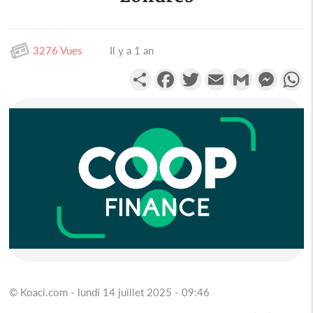
3276 Vues
Il y a 1 an
Partager
Facebook
Twitter
Email
Gmail
Messen
W
© Koaci.com - lundi 14 juillet 2025 - 09:46