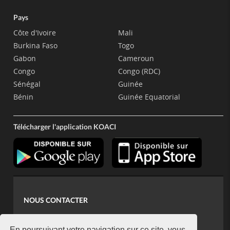
Pays
Côte d'Ivoire
Mali
Burkina Faso
Togo
Gabon
Cameroun
Congo
Congo (RDC)
Sénégal
Guinée
Bénin
Guinée Equatorial
Télécharger l'application KOACI
NOUS CONTACTER
contact@koaci.com
En poursuivant votre navigation sur ce site, vous