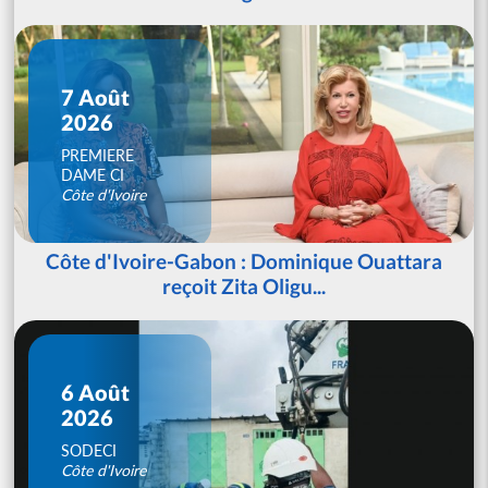
7 Août
2026
PREMIERE
DAME CI
Côte d'Ivoire
Côte d'Ivoire-Gabon : Dominique Ouattara
reçoit Zita Oligu...
6 Août
2026
SODECI
Côte d'Ivoire