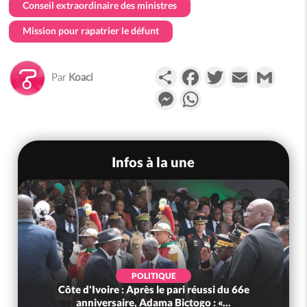
Conseil extraordinaire des ministres
Mission pour rapatrier le défunt
Partager
Facebook
Twitter
Email
Gmail
Par
Koaci
Messenger
WhatsApp
Infos à la une
POLITIQUE
Côte d'Ivoire : Après le pari réussi du 66e
anniversaire, Adama Bictogo : «...