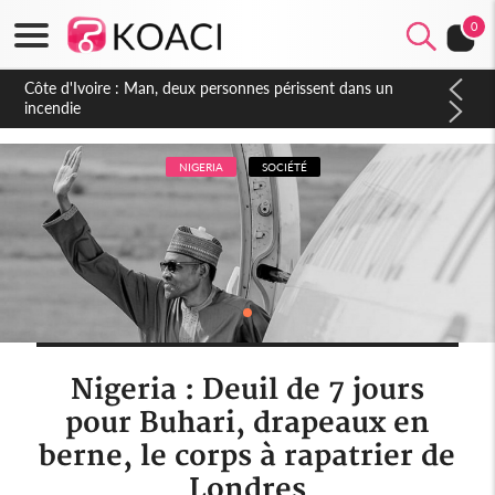
0
Côte d'Ivoire : Séileu, la célébration de la fête nationale
transformée en vaste campagne contre les produits
dépigmentants dangereux
NIGERIA
SOCIÉTÉ
Nigeria : Deuil de 7 jours
pour Buhari, drapeaux en
berne, le corps à rapatrier de
Londres