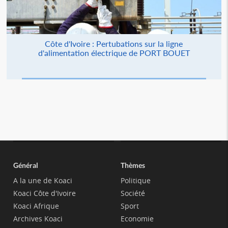
Côte d'Ivoire : Pertubations sur la ligne
d'alimentation électrique de PORT BOUET
Général
Thèmes
A la une de Koaci
Politique
Koaci Côte d'Ivoire
Société
Koaci Afrique
Sport
Archives Koaci
Economie