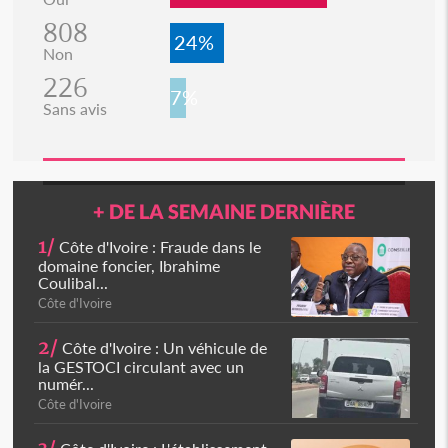
808
24%
Non
226
7%
Sans avis
+ DE LA SEMAINE DERNIÈRE
1/
Côte d'Ivoire : Fraude dans le
domaine foncier, Ibrahime
Coulibal...
Côte d'Ivoire
2/
Côte d'Ivoire : Un véhicule de
la GESTOCI circulant avec un
numér...
Côte d'Ivoire