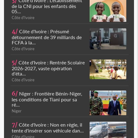
3/
Côte d'Ivoire : L'établissement
de la CNI pour les enfants dès
05...
Côte d'Ivoire
4/
Côte d'Ivoire : Présumé
détournement de 39 milliards de
FCFA à la...
Côte d'Ivoire
5/
Côte d'Ivoire : Rentrée Scolaire
2026-2027, vaste opération
d'éta...
Côte d'Ivoire
6/
Niger : Frontière Bénin-Niger,
les conditions de Tiani pour sa
ré...
Niger
7/
Côte d'Ivoire : Non en règle, il
tente d'insérer son véhicule dan...
Côte d'Ivoire