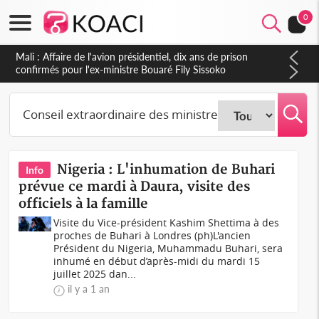
0
Mali : Affaire de l'avion présidentiel, dix ans de prison
confirmés pour l'ex-ministre Bouaré Fily Sissoko
Nigeria : L'inhumation de Buhari
Info
prévue ce mardi à Daura, visite des
officiels à la famille
Visite du Vice-président Kashim Shettima à des
proches de Buhari à Londres (ph)L'ancien
Président du Nigeria, Muhammadu Buhari, sera
inhumé en début d’après-midi du mardi 15
juillet 2025 dan...
il y a 1 an