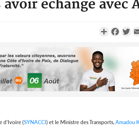
s avoir échangé ave
Partager
Faceboo
Twi
Côte d'Ivo
des 100 00
le SYN
Côte d'I
 d’Ivoire (
SYNACCI
) et le Ministre des Transports,
Amadou 
tragiques
ayant fa