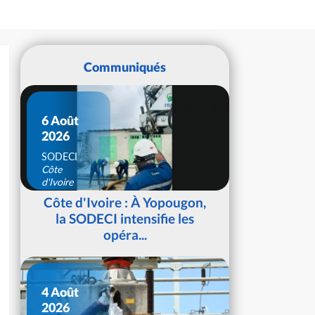
Communiqués
6 Août
2026
SODECI
Côte
d'Ivoire
Côte d'Ivoire : À Yopougon,
la SODECI intensifie les
opéra...
4 Août
2026