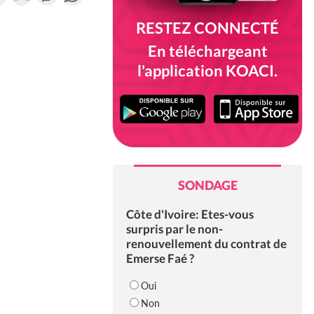
RESTEZ CONNECTÉ
En téléchargeant
l'application KOACI.
SONDAGE
Côte d'Ivoire: Etes-vous
surpris par le non-
renouvellement du contrat de
Emerse Faé ?
Oui
Non