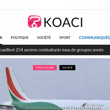
COMMUNIQUÉS
UE
POLITIQUE
SOCIÉTÉ
SPORT
tion FIF, le frère de feu Sidy Diallo se lance dans la course
CÔTE D'IVOIRE
SOCIÉTÉ