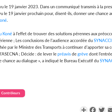
u le 19 janvier 2023. Dans un communiqué transmis à la pres
u le 19 janvier prochain pour, disent-ils, donner une chance a
oné
.
Côte d'Ivo
pas mourir 
des h
u Koné
à l’effet de trouver des solutions pérennes aux préocc
érienne ; Les conclusions de l’audience accordée du
SYNACCI
fichée par le Ministre des Transports à continuer d’apporter sa c
 l’ASECNA ; Décide : de lever le
préavis
de
grève
dont l’entré
e chance au dialogue », a indiqué le Bureau Exécutif du
SYNA
Contrôleurs
Partager
Faceboo
Twi