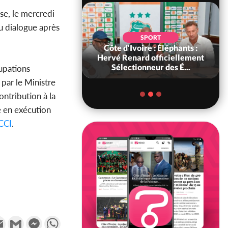
se, le mercredi
u dialogue après
SOCIÉTÉ
SPORT
ire : « On ne veut
Côte d'Ivoire : Éléphants :
chez nous », crient
Hervé Renard officiellement
abitants d...
Sélectionneur des É...
upations
par le Ministre
ontribution à la
e en exécution
CCI
.
k
tter
Email
Gmail
Messenger
WhatsApp