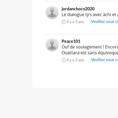
jordanchoco2020
Le dialogue tjrs avec àchi et 
Veuillez vous c
il y a 3 ans
Peace101
Ouf de soulagement ! Encore 
Ouattara est sans équivoques
Veuillez vous c
il y a 3 ans