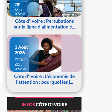
CIE
Côte
d'Ivoire
Côte d'Ivoire : Pertubations
sur la ligne d'alimentation é...
3 Août
2026
TECNO
Côte
d'Ivoire
Côte d'Ivoire : L'économie de
l'attention : pourquoi les j...
INFOS
CÔTE D'IVOIRE