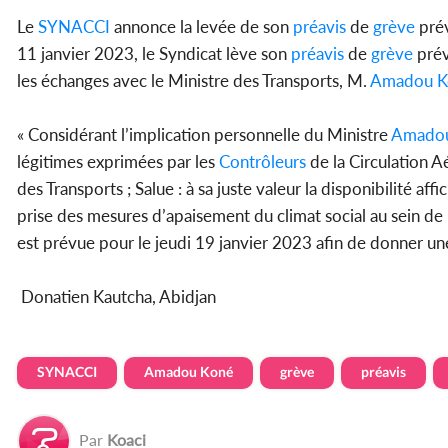
Le
SYNACCI
annonce la levée de son
préavis
de
grève
prév
11 janvier 2023, le Syndicat lève son
préavis
de
grève
prév
les échanges avec le Ministre des Transports, M.
Amadou K
« Considérant l’implication personnelle du Ministre
Amado
légitimes exprimées par les
Contrôleurs
de la Circulation A
des Transports ; Salue : à sa juste valeur la disponibilité af
prise des mesures d’apaisement du climat social au sein de
est prévue pour le jeudi 19 janvier 2023 afin de donner un
Donatien Kautcha, Abidjan
SYNACCI
Amadou Koné
grève
préavis
Par
Koaci