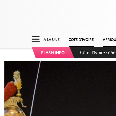
A LA UNE
COTE D'IVOIRE
AFRIQ
Côte d'Ivoire : À A
FLASH INFO
développement de