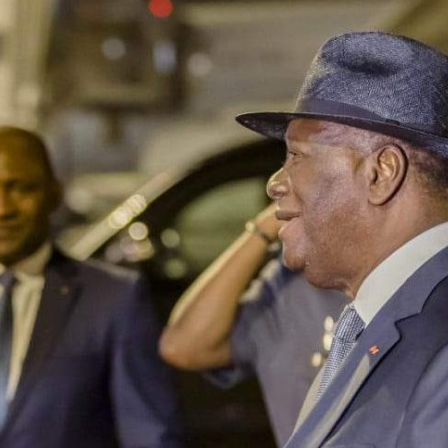
Côte d'Ivoi
Mamad
conseiller