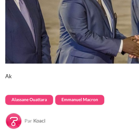
Ak
Alassane Ouattara
Emmanuel Macron
Par
Koaci