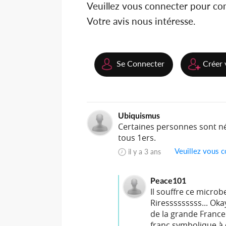
Veuillez vous connecter pour c
Votre avis nous intéresse.
Se Connecter
Créer 
Ubiquismus
Certaines personnes sont n
tous 1ers.
Veuillez vous c
il y a 3 ans
Peace101
Il souffre ce micro
Riresssssssss... Oka
de la grande France
franc symbolique à 