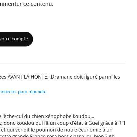
ommenter ce contenu.
votre compte
ées AVANT LA HONTE...Dramane doit figuré parmi les
onnecter pour répondre
be lèche-cul du chien xénophobe koudou...
y, donc koudou qui fit un coup d'état à Guei grâce à RFI
 et qui vendit le poumon de notre économie à un
cette grande France sera hors classe, ou bien ? Ah,