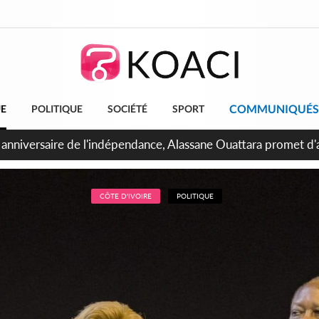
COMMUNIQUÉS
UE
POLITIQUE
SOCIÉTÉ
SPORT
bidjan, Amadou Oury Bah admire le modèle ivoirien et veut s'e
 la Guinée
CÔTE D'IVOIRE
POLITIQUE