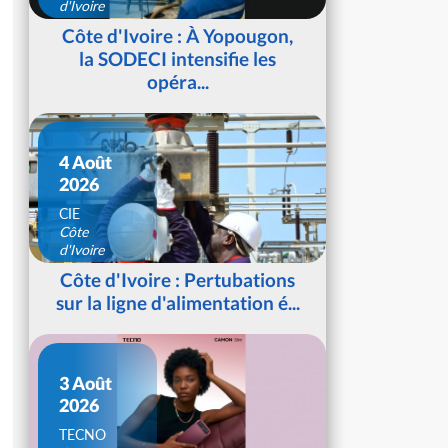
d'Ivoire
Côte d'Ivoire : À Yopougon,
la SODECI intensifie les
opéra...
4 Août
2026
CIE
Côte
d'Ivoire
Côte d'Ivoire : Pertubations
sur la ligne d'alimentation é...
3 Août
2026
TECNO