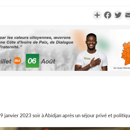
Partager
Faceboo
Twi
Côte d'Ivoi
Alassane 
la gr
Côte 
anni
l'indépe
Ouatt
 janvier 2023 soir à Abidjan après un séjour privé et politiq