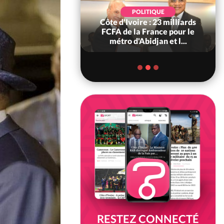
POLITIQUE
POLITIQUE
re : Décrispation ?
Côte d'Ivoire : 23 milliards
ou Traoré ex
FCFA de la France pour le
 de Soro a recou...
métro d'Abidjan et l...
RESTEZ CONNECTÉ