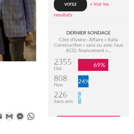
+ Voir les
resultats
DERNIER SONDAGE
Côte d'Ivoire : Affaire « Italia
Construction » sans ou avec faux
ACD, financement «...
2355
69%
Oui
808
24%
Non
226
7%
Sans avis
k
tter
Email
Gmail
Messenger
WhatsApp