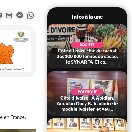
k
tter
Email
Gmail
Messenger
WhatsApp
Infos à la une
POLITIQUE
SOCIÉTÉ
re : Fête nationale,
Côte d'Ivoire : Fin du rachat
Ouattara accorde
des 100 000 tonnes de cacao,
âce à 4 661...
le SYNARFA-CI co...
POLITIQUE
d'Ivoire : 66è
POLITIQUE
versaire de
Côte d'Ivoire : À Abidjan,
ndance, Alassane
Amadou Oury Bah admire le
ara prome...
modèle ivoirien et veu...
ue en France.