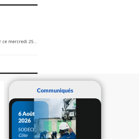
 ce mercredi 25...
Communiqués
6 Août
2026
SODECI
Côte