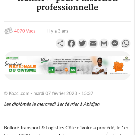
professionnelle
4070 Vues
Il y a 3 ans
Partager
Facebook
Twitter
Email
Gmail
Messen
W
© Koaci.com - mardi 07 février 2023 - 15:37
Les diplômés le mercredi 1er février à Abidjan
Bolloré Transport & Logistics Côte d’Ivoire a procédé, le 1er