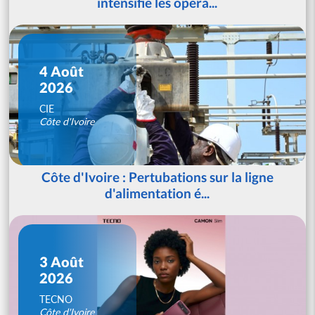
intensifie les opéra...
4 Août
2026
CIE
Côte d'Ivoire
Côte d'Ivoire : Pertubations sur la ligne
d'alimentation é...
3 Août
2026
TECNO
Côte d'Ivoire