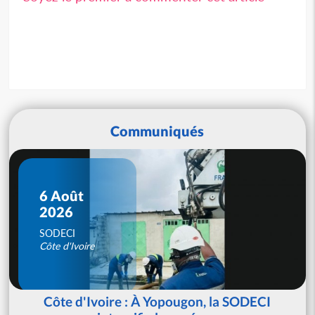
Communiqués
6 Août
2026
SODECI
Côte d'Ivoire
Côte d'Ivoire : À Yopougon, la SODECI