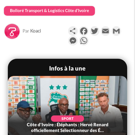
Bolloré Transport & Logistics Côte d’Ivoire
Partager
Facebook
Twitter
Email
Gmail
Par
Koaci
Messenger
WhatsApp
Infos à la une
SPORT
Côte d'Ivoire : Éléphants : Hervé Renard
officiellement Sélectionneur des É...