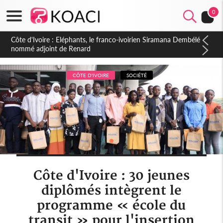
0
Cameroun : 5 combattants séparatistes neutralisés, le Mindef
dément les rumeurs d'exactions des civils
CÔTE D'IVOIRE
SOCIÉTÉ
Côte d'Ivoire : 30 jeunes
diplômés intègrent le
programme « école du
transit » pour l'insertion