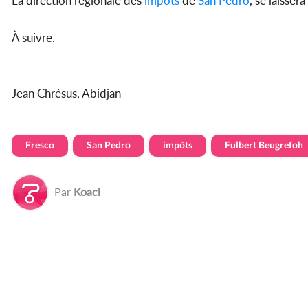
La direction régionale des
impôts
de
San Pedro
, se laissera
À suivre.
Jean Chrésus, Abidjan
Fresco
San Pedro
impôts
Fulbert Beugrefoh
Par
Koaci