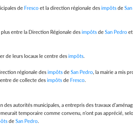
nicipales de
Fresco
et la direction régionale des
impôts
de
San
Côte d'Ivoi
a plus entre la Direction Régionale des
impôts
de
San Pedro
et
Mamad
conseiller
er de leurs locaux le centre des
impôts
.
direction régionale des
impôts
de
San Pedro
, la mairie a mis p
centre de collecte des
impôts
de
Fresco
.
ion des autorités municipales, a entrepris des travaux d'aména
demeurait temporaire comme convenu, n’ont pas apprécié, sel
ôts
de
San Pedro
.