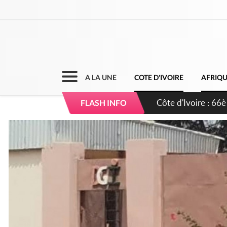
A LA UNE
COTE D'IVOIRE
AFRIQ
Côte d'Ivoire : À A
FLASH INFO
développement de