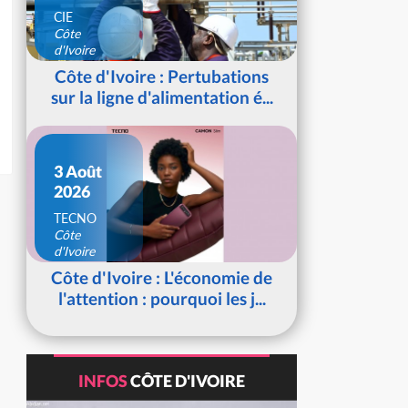
CIE
Côte
d'Ivoire
Côte d'Ivoire : Pertubations
sur la ligne d'alimentation é...
3 Août
2026
TECNO
Côte
d'Ivoire
Côte d'Ivoire : L'économie de
l'attention : pourquoi les j...
INFOS
CÔTE D'IVOIRE