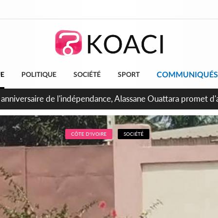
COMMUNIQUÉS
UE
POLITIQUE
SOCIÉTÉ
SPORT
bidjan, Amadou Oury Bah admire le modèle ivoirien et veut s'e
 la Guinée
CÔTE D'IVOIRE
SOCIÉTÉ