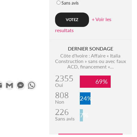
Sans avis
+ Voir les
resultats
DERNIER SONDAGE
Côte d'Ivoire : Affaire « Italia
Construction » sans ou avec faux
ACD, financement «...
2355
69%
k
tter
Email
Gmail
Messenger
WhatsApp
Oui
808
24%
Non
226
7%
Sans avis