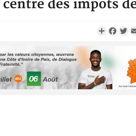
e centre des impôts de
Partager
Faceboo
Twi
Côte d'Ivoi
Alassane 
la gr
Côte 
anni
l'indépe
Ouatt