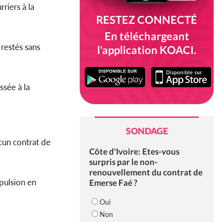
riers à la
RESTEZ CONNECTÉ
En téléchargeant
 restés sans
l'application KOACI.
ssée à la
SONDAGE
cun contrat de
Côte d'Ivoire: Etes-vous
surpris par le non-
renouvellement du contrat de
xpulsion en
Emerse Faé ?
Oui
Non