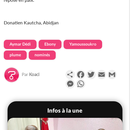
Donatien Kautcha, Abidjan
Aymar Dédi
Ebony
Yamoussoukro
plume
nominés
Partager
Facebook
Twitter
Email
Gmail
Par
Koaci
Messenger
WhatsApp
Infos à la une