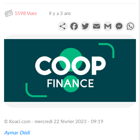
5598 Vues
Il y a 3 ans
Partager
Facebook
Twitter
Email
Gmail
Messen
W
© Koaci.com - mercredi 22 février 2023 - 09:19
Aymar Dédi