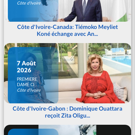
Côte d'Ivoire
Côte d'Ivoire-Canada: Tiémoko Meyliet
Koné échange avec An...
7 Août
2026
PREMIERE
DAME CI
Côte d'Ivoire
Côte d'Ivoire-Gabon : Dominique Ouattara
reçoit Zita Oligu...