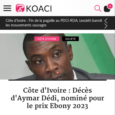
0
Côte d'Ivoire : Ouattara promet des sanctions contre les
déguerpissements illégaux
CÔTE D'IVOIRE
SOCIÉTÉ
Côte d'Ivoire : Décès
d'Aymar Dédi, nominé pour
le prix Ebony 2023