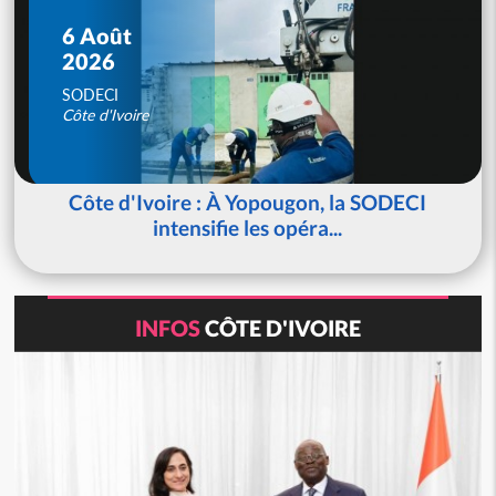
6 Août
2026
SODECI
Côte d'Ivoire
Côte d'Ivoire : À Yopougon, la SODECI
intensifie les opéra...
INFOS
CÔTE D'IVOIRE