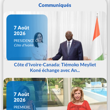
Communiqués
7 Août
2026
PRESIDENCE CI
Côte d'Ivoire
Côte d'Ivoire-Canada: Tiémoko Meyliet
Koné échange avec An...
7 Août
2026
PREMIERE