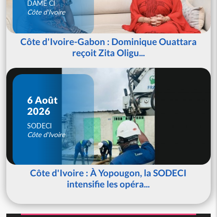
DAME CI
Côte d'Ivoire
Côte d'Ivoire-Gabon : Dominique Ouattara
reçoit Zita Oligu...
6 Août
2026
SODECI
Côte d'Ivoire
Côte d'Ivoire : À Yopougon, la SODECI
intensifie les opéra...