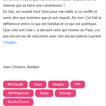
mienne qui va faire une commission ?
En fait, on voulait tout faire pour me mêler à ce conflit et
venir dire aux ivoiriens que je suis impoli. Ah non ! j’ai fait la
différence entre ce qui est familial et ce qui est politique.
Que cela soit clair.», a déclaré celui qui revenu au Pays, n’a
pas encore eu de rencontre avec son ancien patron Laurent
Gbagbo
.
Jean Chrésus, Abidjan
Blé Goudé
Haye
Gbagbo
FPI
Affi N'guessan
Cojep
Solange
Demba Traoré