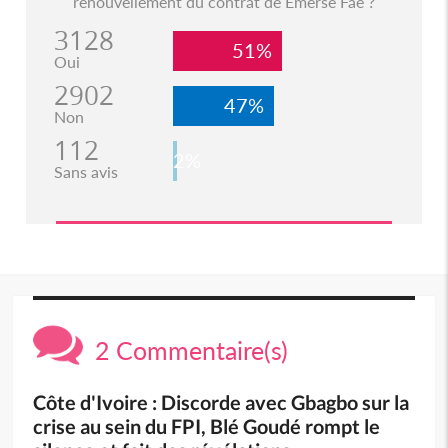
renouvellement du contrat de Emerse Faé ?
3128
51%
Oui
2902
47%
Non
112
2%
Sans avis
2 Commentaire(s)
Côte d'Ivoire : Discorde avec Gbagbo sur la
crise au sein du FPI, Blé Goudé rompt le