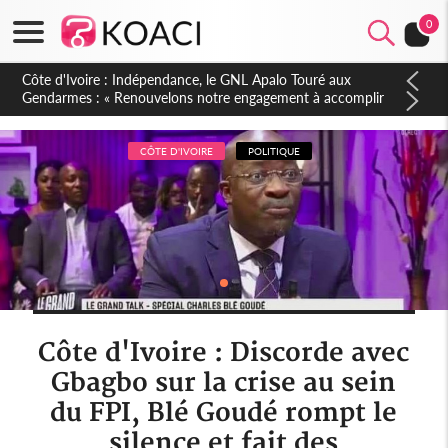
0
Sierra Leone : Un projet de réforme constitutionnelle en
gestation, points clés des amendements, un exclu d'avance
CÔTE D'IVOIRE
POLITIQUE
Côte d'Ivoire : Discorde avec
Gbagbo sur la crise au sein
du FPI, Blé Goudé rompt le
silence et fait des