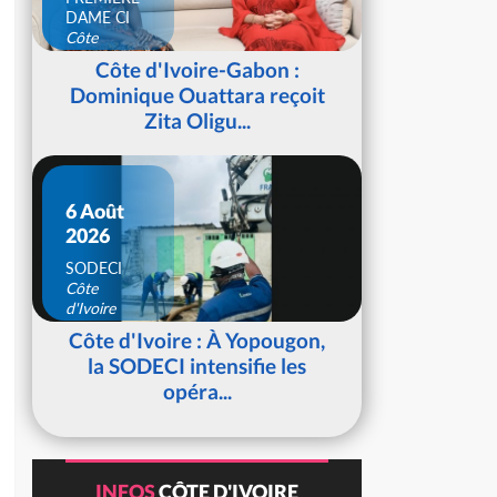
DAME CI
Côte
d'Ivoire
Côte d'Ivoire-Gabon :
Dominique Ouattara reçoit
Zita Oligu...
6 Août
2026
SODECI
Côte
d'Ivoire
Côte d'Ivoire : À Yopougon,
la SODECI intensifie les
opéra...
INFOS
CÔTE D'IVOIRE