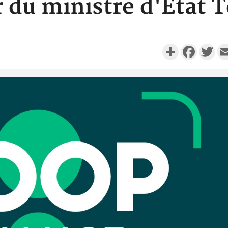
r du ministre d'État 
Partager
Faceboo
Twi
Côte d'I
personnes 
Côte d'Ivo
son coll
million