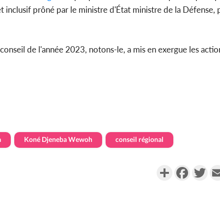
inclusif prôné par le ministre d'État ministre de la Défense, 
conseil de l'année 2023, notons-le, a mis en exergue les action
a
Koné Djeneba Wewoh
conseil régional
Partager
Faceboo
Twi