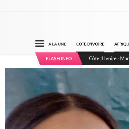
A LA UNE
COTE D'IVOIRE
AFRIQ
Côte d'Ivoire : Séi
FLASH INFO
dépigmentants da