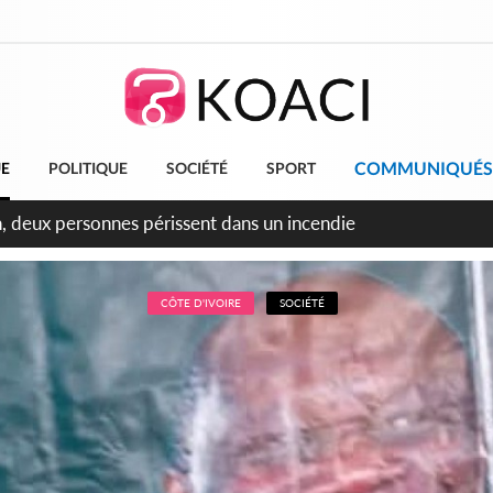
COMMUNIQUÉS
UE
POLITIQUE
SOCIÉTÉ
SPORT
leu, la célébration de la fête nationale transformée en vaste 
ngereux
CÔTE D'IVOIRE
SOCIÉTÉ