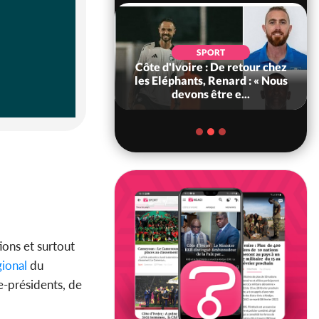
POLITIQUE
d'Ivoire : 66e
SPORT
versaire de
Côte d'Ivoire : De retour chez
ance, les Forces de
les Eléphants, Renard : « Nous
fense e...
devons être e...
ions et surtout
gional
du
ce-présidents, de