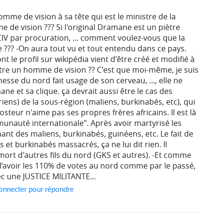
homme de vision à sa tête qui est le ministre de la
 de vision ??? Si l'original Dramane est un piètre
 CIV par procuration, ... comment voulez-vous que la
e ??? -On aura tout vu et tout entendu dans ce pays.
nt le profil sur wikipédia vient d'être créé et modifié à
t être un homme de vision ?? C'est que moi-même, je suis
unesse du nord fait usage de son cerveau, ..., elle ne
ne et sa clique. ça devrait aussi être le cas des
iens) de la sous-région (maliens, burkinabés, etc), qui
teur n'aime pas ses propres frères africains. Il est là
munauté internationale". Après avoir martyrisé les
nant des maliens, burkinabés, guinéens, etc. Le fait de
ns et burkinabés massacrés, ça ne lui dit rien. Il
ort d'autres fils du nord (GKS et autres). -Et comme
d’avoir les 110% de votes au nord comme par le passé,
ec une JUSTICE MILITANTE...
onnecter pour répondre