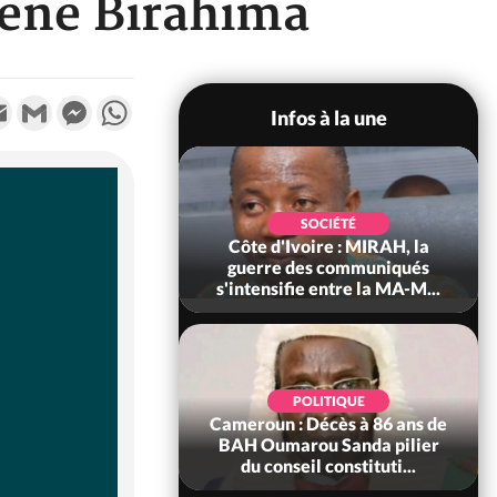
Tené Birahima
k
tter
Email
Gmail
Messenger
WhatsApp
Infos à la une
SOCIÉTÉ
SOCIÉTÉ
voire : Man, deux
Côte d'Ivoire : MIRAH, la
périssent dans un
guerre des communiqués
incendie
s'intensifie entre la MA-M...
SOCIÉTÉ
POLITIQUE
ire : Daloa, il tue
Cameroun : Décès à 86 ans de
ègue et cache 38
BAH Oumarou Sanda pilier
s dans une fo...
du conseil constituti...