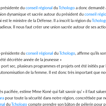
e présidente du
conseil régional
du
Tchologo
a donc demandé à
union dynamique et sacrée autour du président du
conseil régi
est le ministre de la Défense. Il a inscrit la région du
Tcholog
dieux. Il nous faut créer une union sacrée autour de ses actio
e-présidente du
conseil régional
du
Tchologo
, affirme qu'ils so
 été décrétée année de la jeunesse »
 du port sec, plusieurs programmes et projets ont été initiés par
autonomisation de la femme. Il est donc très important que no
ès pacifiée, estime Mme Koné qui fait savoir qu' « il faut salue
ara
pour toute la sécurité dans notre région, concrétisée par n
nal
du
Tchologo
compte prendre son bâton de pélerin pour po