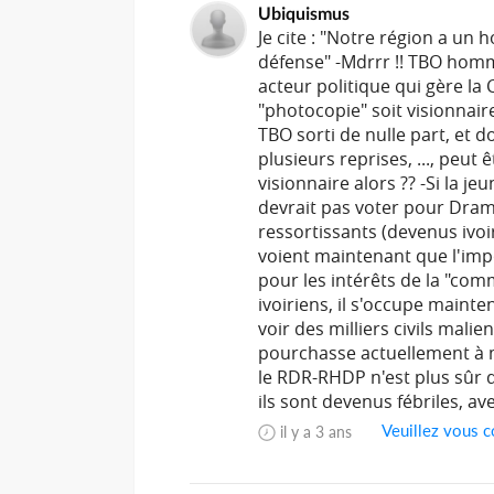
Ubiquismus
Je cite : "Notre région a un 
défense" -Mdrrr !! TBO homme
acteur politique qui gère la
"photocopie" soit visionnair
TBO sorti de nulle part, et do
plusieurs reprises, ..., peu
visionnaire alors ?? -Si la je
devrait pas voter pour Drama
ressortissants (devenus ivoir
voient maintenant que l'impos
pour les intérêts de la "com
ivoiriens, il s'occupe mainte
voir des milliers civils malie
pourchasse actuellement à m
le RDR-RHDP n'est plus sûr 
ils sont devenus fébriles, av
Veuillez vous c
il y a 3 ans