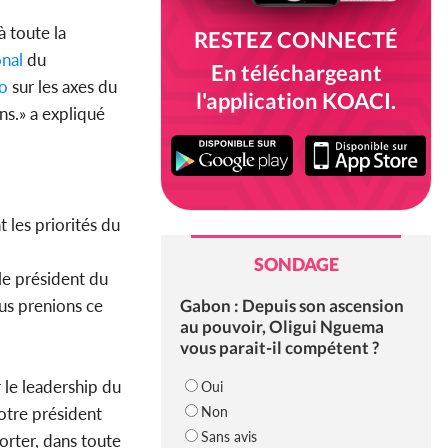
 toute la
RESTEZ CONNECTÉ
onal
du
En téléchargeant
o
sur les axes du
l'application KOACI.
ns.» a expliqué
nt les priorités du
SONDAGE
 le président du
Gabon : Depuis son ascension
us prenions ce
au pouvoir, Oligui Nguema
vous parait-il compétent ?
r le leadership du
Oui
Non
otre président
Sans avis
rter, dans toute