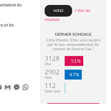
président du
+ Voir les
resultats
s et les
DERNIER SONDAGE
Côte d'Ivoire: Etes-vous surpris
par le non-renouvellement du
contrat de Emerse Faé ?
3128
51%
Oui
2902
47%
Non
112
k
tter
Email
Gmail
Messenger
WhatsApp
2%
Sans avis