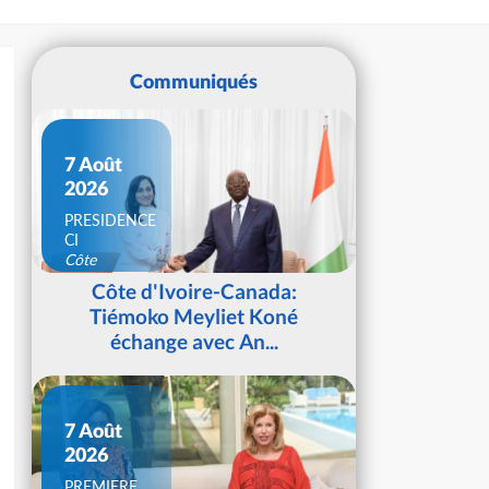
Communiqués
7 Août
2026
PRESIDENCE
CI
Côte
d'Ivoire
Côte d'Ivoire-Canada:
Tiémoko Meyliet Koné
échange avec An...
7 Août
2026
PREMIERE