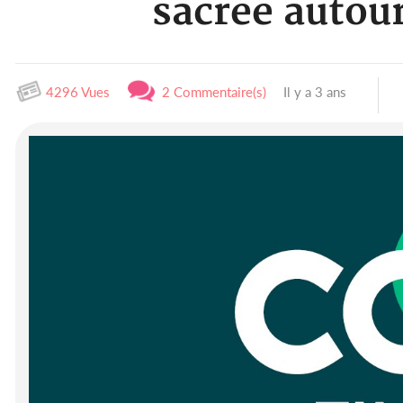
sacrée autou
4296 Vues
2 Commentaire(s)
Il y a 3 ans