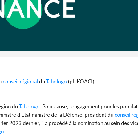
Côte 
anni
l'Indépend
Dé
u
conseil régional
du
Tchologo
(ph KOACI)
égion du
Tchologo
. Pour cause, l'engagement pour les populat
ministre d'État ministre de la Défense, président du
conseil ré
rier 2023 dernier, il a procédé à la nomination au sein des vi
go
.