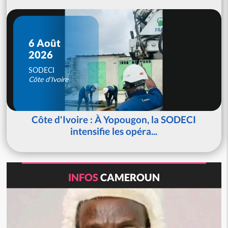
6 Août
2026
SODECI
Côte d'Ivoire
Côte d'Ivoire : À Yopougon, la SODECI
intensifie les opéra...
INFOS
CAMEROUN