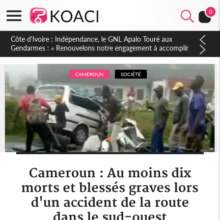
0
Sierra Leone : Un projet de réforme constitutionnelle en
gestation, points clés des amendements, un exclu d'avance
CAMEROUN
SOCIÉTÉ
Cameroun : Au moins dix
morts et blessés graves lors
d'un accident de la route
dans le sud-ouest