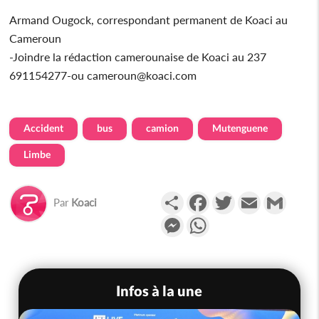
Armand Ougock, correspondant permanent de Koaci au
Cameroun
-Joindre la rédaction camerounaise de Koaci au 237
691154277-ou cameroun@koaci.com
Accident
bus
camion
Mutenguene
Limbe
Partager
Facebook
Twitter
Email
Gmail
Par
Koaci
Messenger
WhatsApp
Infos à la une