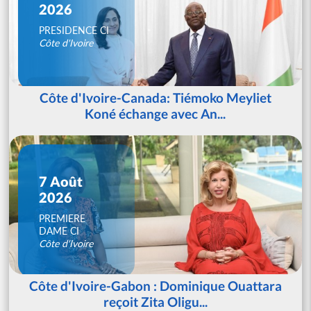
2026
PRESIDENCE CI
Côte d'Ivoire
Côte d'Ivoire-Canada: Tiémoko Meyliet
Koné échange avec An...
7 Août
2026
PREMIERE
DAME CI
Côte d'Ivoire
Côte d'Ivoire-Gabon : Dominique Ouattara
reçoit Zita Oligu...