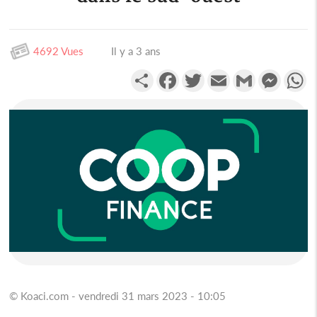
4692 Vues
Il y a 3 ans
Partager
Facebook
Twitter
Email
Gmail
Messen
W
© Koaci.com - vendredi 31 mars 2023 - 10:05