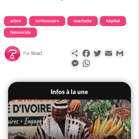
arbre
tortionnaire
machette
hôpital
féminicide
Partager
Facebook
Twitter
Email
Gmail
Par
Koaci
Messenger
WhatsApp
Infos à la une