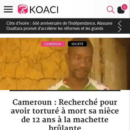
0
Côte d'Ivoire : À Abidjan, Amadou Oury Bah admire le modèle
ivoirien et veut s'en inspirer pour accélérer le développement
de la Guinée
CAMEROUN
SOCIÉTÉ
Cameroun : Recherché pour
avoir torturé à mort sa nièce
de 12 ans à la machette
brûlante