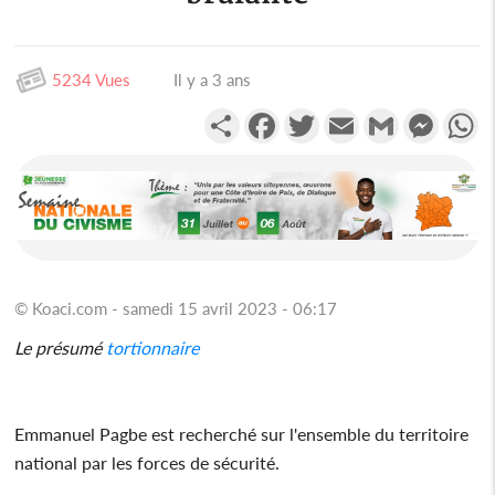
5234 Vues
Il y a 3 ans
Partager
Facebook
Twitter
Email
Gmail
Messen
W
© Koaci.com - samedi 15 avril 2023 - 06:17
Le présumé
tortionnaire
Emmanuel Pagbe est recherché sur l'ensemble du territoire
national par les forces de sécurité.