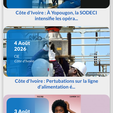
Côte d'Ivoire : À Yopougon, la SODECI
intensifie les opéra...
4 Août
2026
CIE
Côte d'Ivoire
Côte d'Ivoire : Pertubations sur la ligne
d'alimentation é...
3 Août