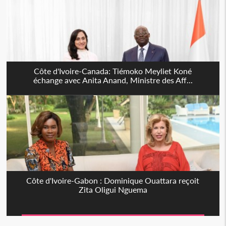
Côte d'Ivoire-Canada: Tiémoko Meyliet Koné
échange avec Anita Anand, Ministre des Aff...
Côte d'Ivoire-Gabon : Dominique Ouattara reçoit
Zita Oligui Nguema