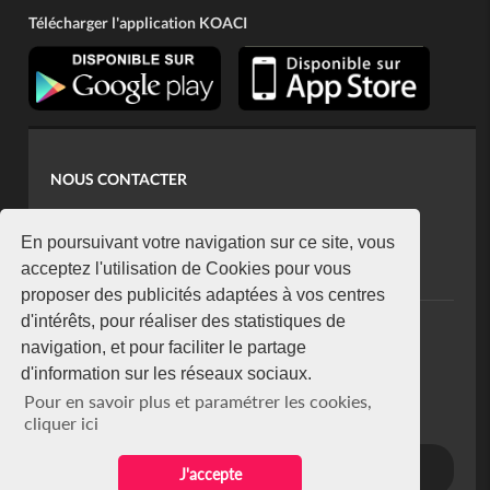
Télécharger l'application KOACI
NOUS CONTACTER
contact@koaci.com
koaci@yahoo.fr
En poursuivant votre navigation sur ce site, vous
+225 07 08 85 52 93
acceptez l'utilisation de Cookies pour vous
proposer des publicités adaptées à vos centres
d'intérêts, pour réaliser des statistiques de
NEWSLETTER
navigation, et pour faciliter le partage
Restez connecté via notre newsletter
d'information sur les réseaux sociaux.
S'abonner
Pour en savoir plus et paramétrer les cookies,
Se désabonner
cliquer ici
J'accepte