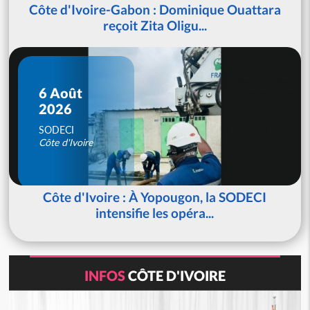
Côte d'Ivoire-Gabon : Dominique Ouattara
reçoit Zita Oligu...
6 Août
2026
SODECI
Côte d'Ivoire
Côte d'Ivoire : À Yopougon, la SODECI
intensifie les opéra...
INFOS
CÔTE D'IVOIRE