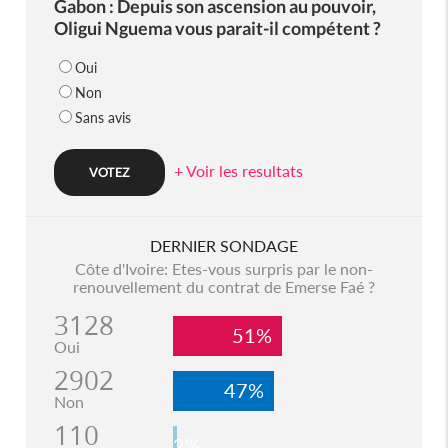
Gabon : Depuis son ascension au pouvoir,
Oligui Nguema vous parait-il compétent ?
Oui
Non
Sans avis
+ Voir les resultats
DERNIER SONDAGE
Côte d'Ivoire: Etes-vous surpris par le non-
renouvellement du contrat de Emerse Faé ?
3128
51%
Oui
2902
47%
Non
110
2%