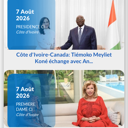
7 Août
2026
PRESIDENCE CI
Côte d'Ivoire
Côte d'Ivoire-Canada: Tiémoko Meyliet
Koné échange avec An...
7 Août
2026
PREMIERE
DAME CI
Côte d'Ivoire