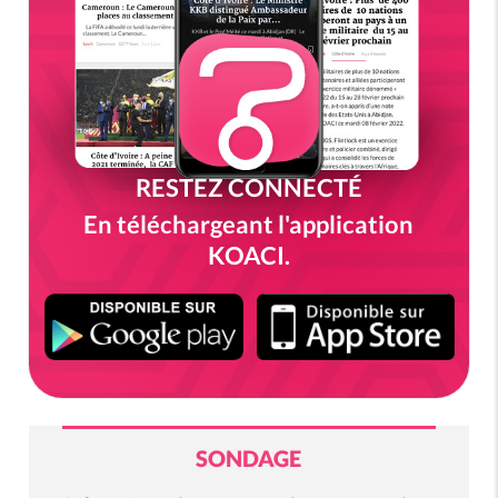
RESTEZ CONNECTÉ
En téléchargeant l'application
KOACI.
SONDAGE