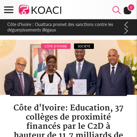
0
Côte d'Ivoire : Ouattara promet des sanctions contre les
déguerpissements illégaux
CÔTE D'IVOIRE
SOCIÉTÉ
Côte d'Ivoire: Education, 37
collèges de proximité
financés par le C2D à
hauteur de 11,7 milliards de