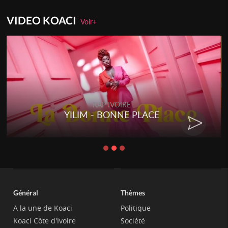
VIDEO KOACI
Voir+
RAP IVOIRE
YILIM - BONNE PLACE
Général
Thèmes
A la une de Koaci
Politique
Koaci Côte d'Ivoire
Société